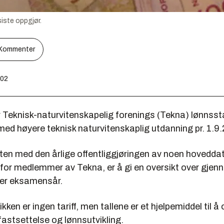
iste oppgjør.
Kommenter
:02
 Teknisk-naturvitenskapelig forenings (Tekna) lønnssta
d høyere teknisk naturvitenskaplig utdanning pr. 1.9
en med den årlige offentliggjøringen av noen hovedd
for medlemmer av Tekna, er å gi en oversikt over gjen
ter eksamensår.
kken er ingen tariff, men tallene er et hjelpemiddel til å
fastsettelse og lønnsutvikling.