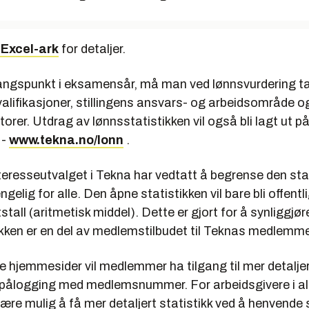
 Excel-ark
for detaljer.
ngspunkt i eksamensår, må man ved lønnsvurdering ta 
kvalifikasjoner, stillingens ansvars- og arbeidsområde o
torer. Utdrag av lønnsstatistikken vil også bli lagt ut 
 -
www.tekna.no/lonn
.
teresseutvalget i Tekna har vedtatt å begrense den sta
engelig for alle. Den åpne statistikken vil bare bli offent
tall (aritmetisk middel). Dette er gjort for å synliggjør
ikken er en del av medlemstilbudet til Teknas medlemme
 hjemmesider vil medlemmer ha tilgang til mer detaljert
 pålogging med medlemsnummer. For arbeidsgivere i all
være mulig å få mer detaljert statistikk ved å henvende s