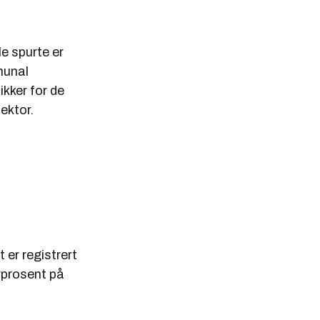
e spurte er
munal
ikker for de
ektor.
er registrert
rprosent på