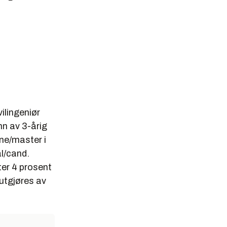
ilingeniør
nn av 3-årig
ene/master i
l/cand.
ter 4 prosent
utgjøres av