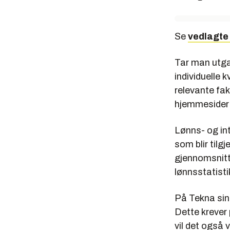
Se
vedlagte
Tar man utga
individuelle 
relevante fak
hjemmesider
Lønns- og in
som blir tilgj
gjennomsnitts
lønnsstatist
På Tekna sine
Dette krever
vil det også 