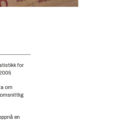
tistikk for
.2005
ata om
nomsnittlig
 oppnå en