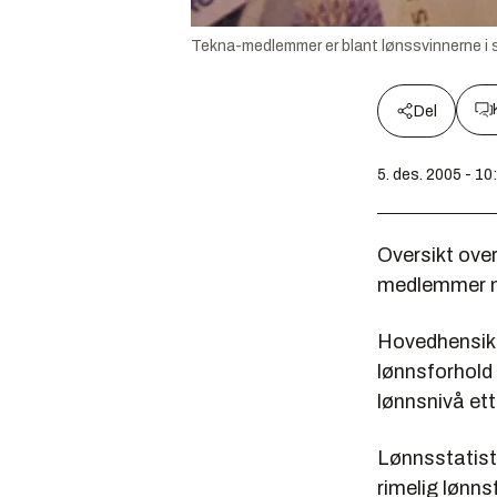
Tekna-medlemmer er blant lønssvinnerne i s
Del
5. des. 2005 - 10
Oversikt over
medlemmer me
Hovedhensikt
lønnsforhold 
lønnsnivå et
Lønnsstatisti
rimelig lønns