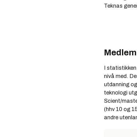
Teknas gener
Medlem
I statistikke
nivå med. De
utdanning og 
teknologi utg
Scient/master
(hhv 10 og 15
andre utenla