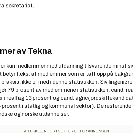
alsekretariat.
mer av Tekna
n er kun medlemmer med utdanning tilsvarende minst siv
t betyr f.eks. at medlemmer som er tatt opp på bakgru
praksis, ikke er med i denne statistikken. Sivilingeniør
jør 79 prosent av medlemmene i statistikken, cand. rea
 i realfag 13 prosent og cand. agric/jordskiftekandida
 prosent i statlig og kommunal sektor). De resterende 
ndske og norske utdannelser.
ARTIKKELEN FORTSETTER ETTER ANNONSEN