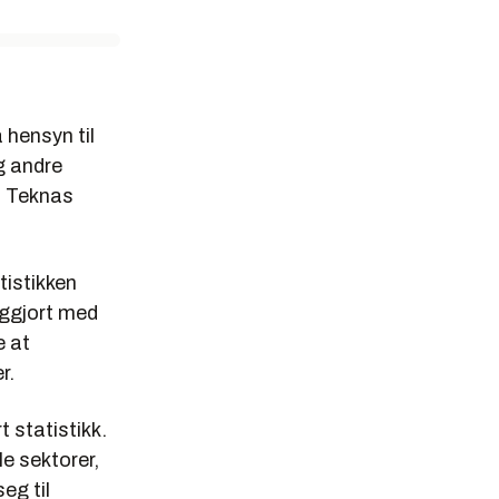
hensyn til
g andre
på Teknas
tistikken
liggjort med
e at
r.
 statistikk.
e sektorer,
eg til