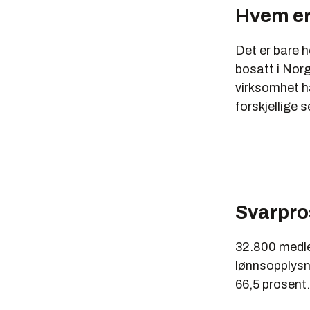
Hvem e
Det er bare h
bosatt i Norg
virksomhet ha
forskjellige 
Svarpro
32.800 medle
lønnsopplysn
66,5 prosent.