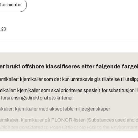
Kommenter
4:20
er brukt offshore klassifiseres etter følgende farge
mikalier: kjemikalier som det kun unntaksvis gis tillatelse til utslip
kalier: kjemikalier som skal prioriteres spesielt for substitusjon i 
forurensingsdirektoratets kriterier
ikalier: kjemikalier med akseptable miljøegenskaper
emikalier: kjemikalier på PLONOR-listen (Substances used and 
which are considered to Pose Little or No Risk to the Environment