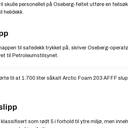
s en forhåndsgodkjent liste over grønne kjemikalier. De øvrige kj
il skulle personellet på Oseberg-feltet utføre en feilsø
 ikke av myndighetene, men vil bli vurdert fra sak til sak.
l helidekk.
app
knappen til safedekk trykket på, skriver Oseberg-operatør
et til Petroleumstilsynet.
ørte til at 1.700 liter såkalt Arctic Foam 203 AFFF slupp
slipp
klassifisert som rødt 5 i forhold til ytre miljø, men inne