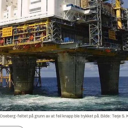
a Oseberg-feltet på grunn av at feil knapp ble trykket på.
Bilde:
Terje S.