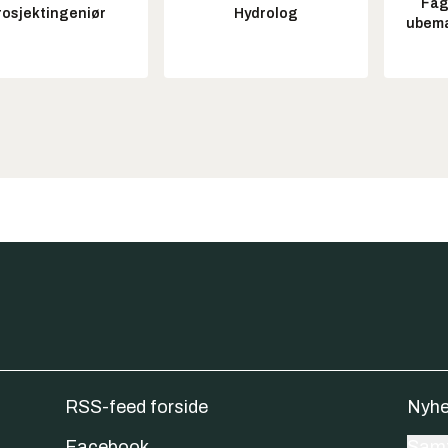
Fag
rosjektingeniør
Hydrolog
ubem
RSS-feed forside
Nyhe
Facebook
Samt