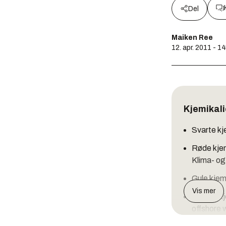
Del
Maiken Ree
12. apr. 2011 - 1
Kjemikali
Svarte kje
Røde kjemi
Klima- og 
Gule kjem
Vis mer
Grønne kj
offshore 