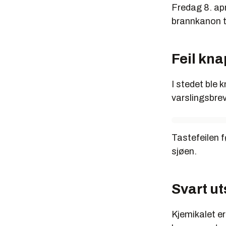
Det finne
Fredag 8. apr
godkjennes
brannkanon ti
Feil kn
I stedet ble 
varslingsbrev
Tastefeilen f
sjøen.
Svart ut
Kjemikalet er 