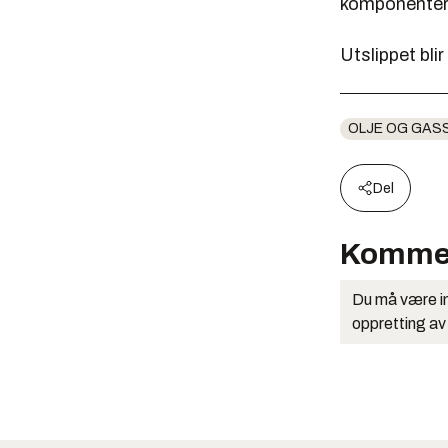
komponenter 
Utslippet blir
OLJE OG GAS
Del
Komme
Du må være in
oppretting av