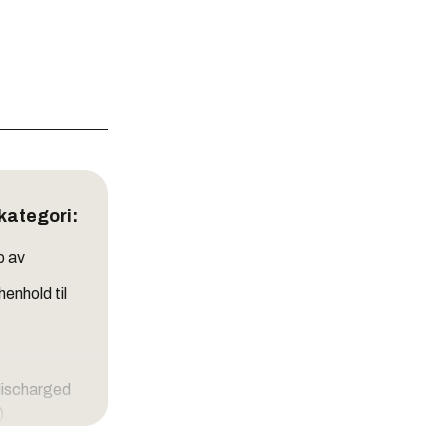
kategori:
p av
henhold til
discharged
).