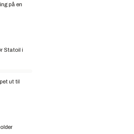
emikaliene
king på en
 Statoil i
et ut til
holder