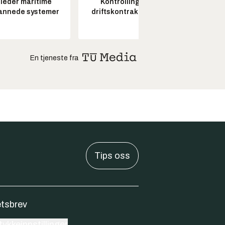
leder maritime
Kontrollingeniør
Seksjon
annede systemer
driftskontrakt elektro
En tjeneste fra
Tips oss
tsbrev
ykkeinnstillinger