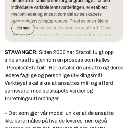
de ansatte. Målene som utgjør grunnlaget for den
individuelle variable lønnsvurderingen, er etablert
mellom leder og ansatt som del av selskapets
prestasjonsstyringsprosess. Prestasjonsmålene
settes i to dimensjoner; leveranse og atferd. Disse
Vis mer
dimensjonene vektes likt. Leveransemål settes for
hvert av de fem perspektivene: Finans; Operasjoner;
Marked; HMS; Personal og organisasjon. For hvert
STAVANGER:
Siden 2006 har Statoil fulgt opp
perspektiv settes både langsiktige strategiske mål
sine ansatte gjennom en prosess som kalles
og mer kortsiktige mål samt prestasjonsindikatorer
“People@Statoil”. Her avtaler de ansatte og deres
(Key Performance Indicators KPI). Det avtales også
ledere faglige og personlige utviklingsmål.
et sett med aksjoner. Atferdsmålene tar
Verktøyet skal sikre at ansattes mål og atferd
utgangspunkt i Statoils verdigrunnlag og
ledelsesprinsipper og omhandler den type adferd
samsvarer med selskapets verdier og
som forventes og kreves i arbeidet med å oppnå
forretningsutfordringer.
leveransemålene. Prosessen for etablering og
evaluering av individuelle mål kvalitetsikres gjennom
– Det som gjør vår modell unik er at de ansatte
en endelig godkjenning av leders leder
ikke bare måles på hva de leverer, men også