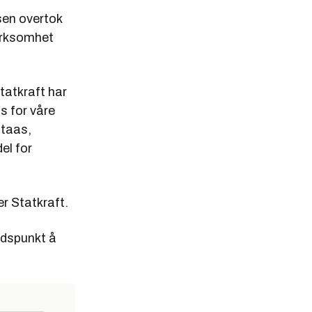
sen overtok
virksomhet
Statkraft har
s for våre
otaas,
el for
er Statkraft.
tidspunkt å