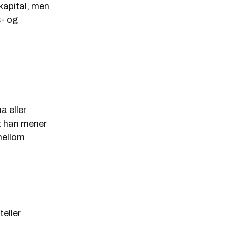
kapital, men
s- og
a eller
et han mener
 mellom
teller