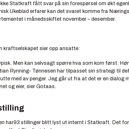
ikke Statkraft fått svar på sin forespørsel om økt egen
knisk Ukeblad erfarer kan det svaret komme fra Næring
tementet i månedsskiftet november – desember.
 kraftselskapet sier opp ansatte:
typisk. Men kan selvsagt spørre hva som kom først: Høn
ian Rynning- Tønnesen har tilpasset sin strategi til d
rutte med av penger. Jeg går ut fra at det er en dialog
yret og eier, sier Gotaas.
tilling
n har93 stillinger blitt lyst ut internt i Statkraft. Det for