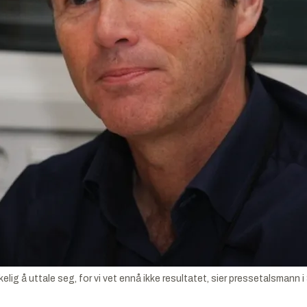
 å uttale seg, for vi vet ennå ikke resultatet, sier pressetalsmann i 