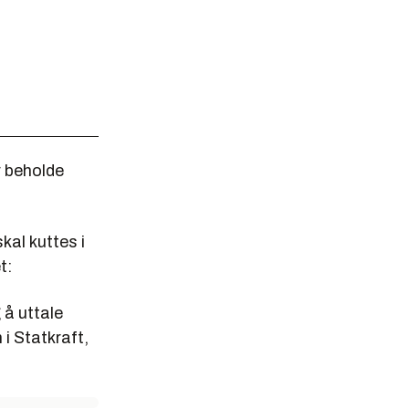
r beholde
kal kuttes i
t:
 å uttale
 i Statkraft,