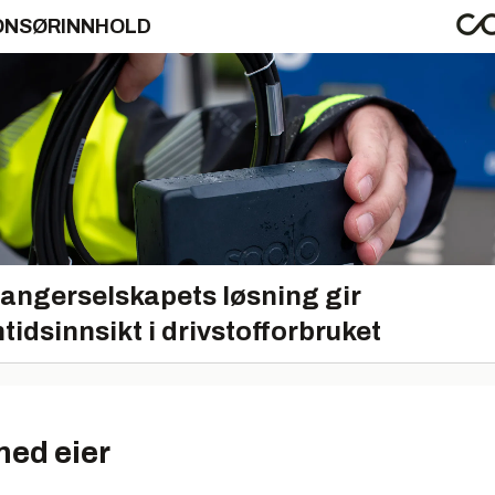
ONSØRINNHOLD
angerselskapets løsning gir
tidsinnsikt i drivstofforbruket
med eier