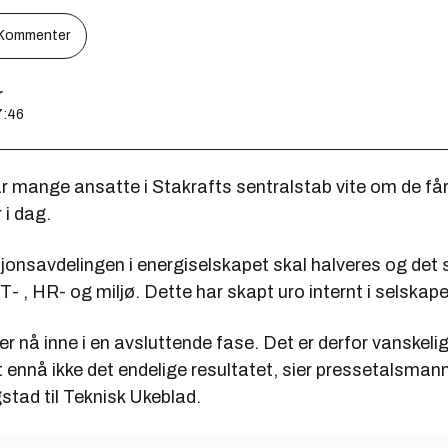
Kommenter
r
7:46
år mange ansatte i Stakrafts sentralstab vite om de få
 i dag.
nsavdelingen i energiselskapet skal halveres og det s
T- , HR- og miljø. Dette har skapt uro internt i selskape
r nå inne i en avsluttende fase. Det er derfor vanskelig
et ennå ikke det endelige resultatet, sier pressetalsmann
stad til Teknisk Ukeblad.