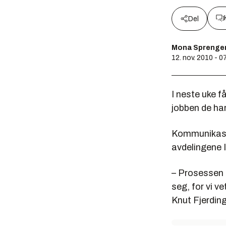
Del
Mona Sprenge
12. nov. 2010 - 0
I neste uke f
jobben de har
Kommunikasjo
avdelingene I
– Prosessen e
seg, for vi v
Knut Fjerding