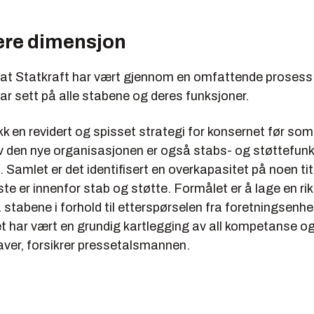
gere dimensjon
r at Statkraft har vært gjennom en omfattende proses
ar sett på alle stabene og deres funksjoner.
ikk en revidert og spisset strategi for konsernet før s
v den nye organisasjonen er også stabs- og støttefun
Samlet er det identifisert en overkapasitet på noen tit
ste er innenfor stab og støtte. Formålet er å lage en rik
stabene i forhold til etterspørselen fra foretningsenhe
et har vært en grundig kartlegging av all kompetanse o
ver, forsikrer pressetalsmannen.