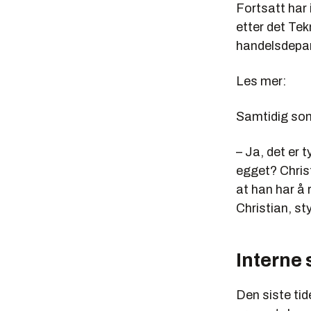
Fortsatt har 
etter det Te
handelsdepar
Les mer:
Samtidig som
– Ja, det er 
egget? Christ
at han har å 
Christian, st
Interne s
Den siste tide