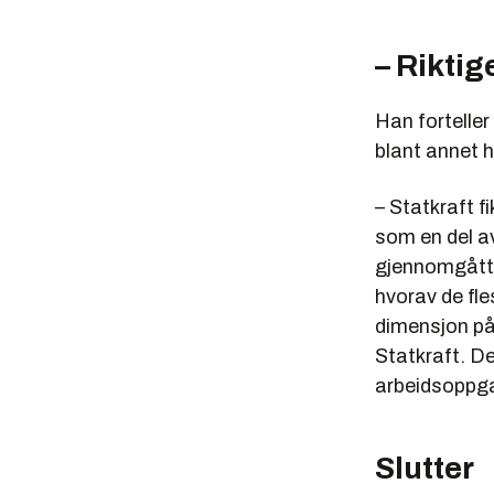
– Rikti
Han fortelle
blant annet h
– Statkraft f
som en del a
gjennomgått. 
hvorav de fle
dimensjon på 
Statkraft. D
arbeidsoppga
Slutter