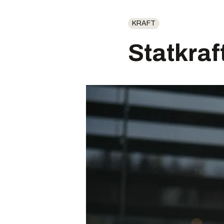
KRAFT
Statkraf