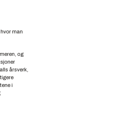
s hvor man
ommeren, og
ksjoner
alls årsverk,
tigere
tene i
g