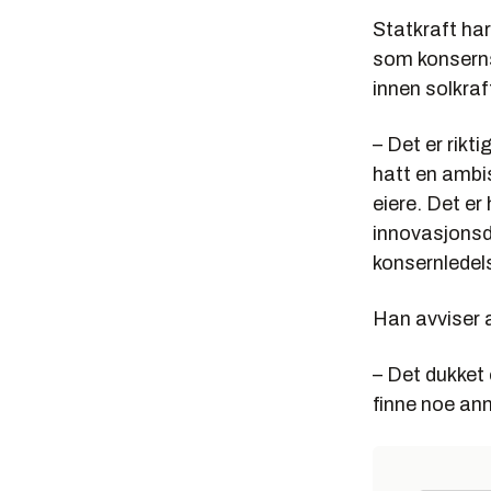
Statkraft har
som konserns
innen solkraf
– Det er rikt
hatt en ambis
eiere. Det er 
innovasjonsdi
konsernledel
Han avviser a
– Det dukket 
finne noe ann