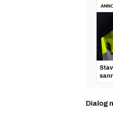
ANN
Stav
sann
Dialog 