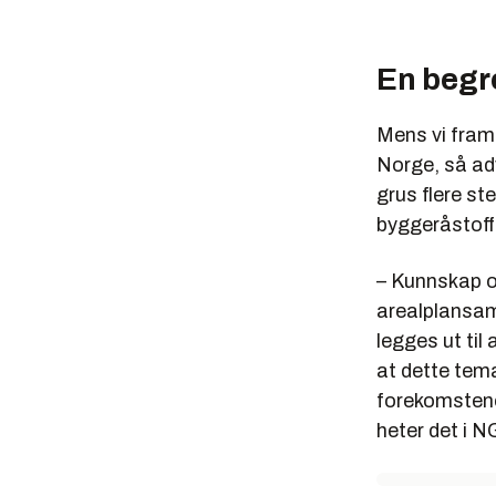
En begr
Mens vi fram 
Norge, så ad
grus flere ste
byggeråstoffe
– Kunnskap om
arealplansam
legges ut til
at dette tema
forekomstene 
heter det i N