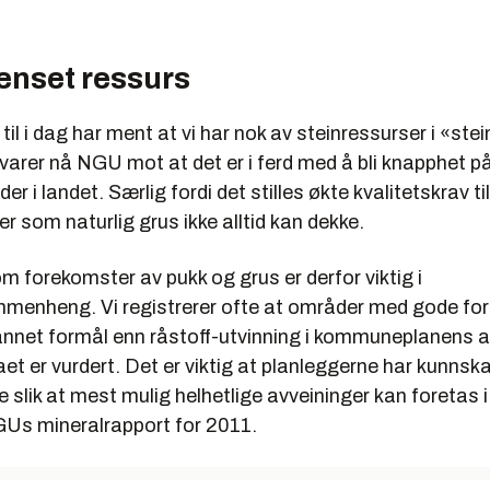
enset ressurs
til i dag har ment at vi har nok av steinressurser i «ste
varer nå NGU mot at det er i ferd med å bli knapphet p
der i landet. Særlig fordi det stilles økte kvalitetskrav til
r som naturlig grus ikke alltid kan dekke.
 forekomster av pukk og grus er derfor viktig i
menheng. Vi registrere­r ofte at områder med gode fo
 annet formål enn råstoff-utvinning i kommuneplanens a
et er vurdert. Det er viktig at planleggerne har kunns
slik at mest mulig helhetlige avveininger kan foretas 
GUs mineral­rapport for 2011.