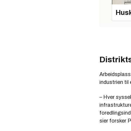
Husk
Distrik
Arbeidsplasse
industrien til
– Hver syssel
infrastruktur
foredlingsind
sier forsker