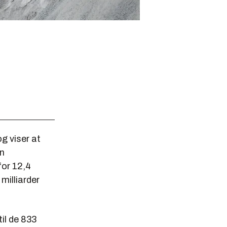
g viser at
en
for 12,4
 milliarder
til de 833