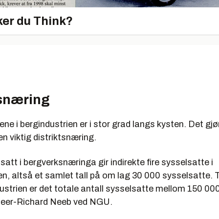
er du Think?
tsnæring
ne i bergindustrien er i stor grad langs kysten. Det gjø
 en viktig distriktsnæring.
satt i bergverksnæringa gir indirekte fire sysselsatte i
en, altså et samlet tall på om lag 30 000 sysselsatte. 
ustrien er det totale antall syssel­satte mellom 150 0
 Peer-Richard Neeb ved NGU.