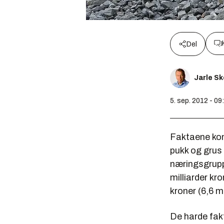
Del
Jarle S
5. sep. 2012 - 09
Faktaene kom
pukk og grus
næringsgrupp
milliarder kro
kroner (6,6 mi
De harde fakt