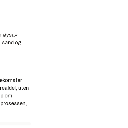
inrøysa»
å sand og
rekomster
realdel, uten
kap om
i prosessen,