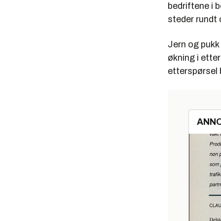
bedriftene i 
steder rundt 
Jern og pukk 
økning i ette
etterspørsel 
ANN