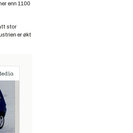
 mer enn 1100
tt stor
strien er økt