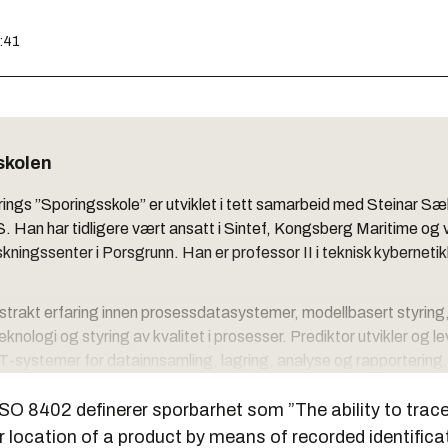
3:41
skolen
ngs ”Sporingsskole” er utviklet i tett samarbeid med Steinar Sæli
S. Han har tidligere vært ansatt i Sintef, Kongsberg Maritime og
ningssenter i Porsgrunn. Han er professor II i teknisk kyberneti
tstrakt erfaring innen prosessdatasystemer, modellbasert styring
knologi og styring av kvalitet i prosesser. Prediktor utvikler og le
 IT-systemer for datainnsamling, lagring, analyse og rapportering
emer for fôr- og næringsmiddelsindustrien.
O 8402 definerer sporbarhet som ”The ability to trace 
r location of a product by means of recorded identifica