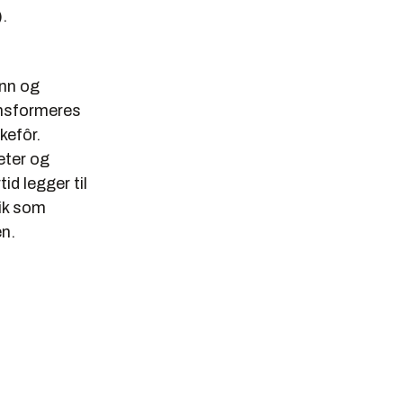
.
inn og
ansformeres
kefôr.
eter og
d legger til
ik som
en.