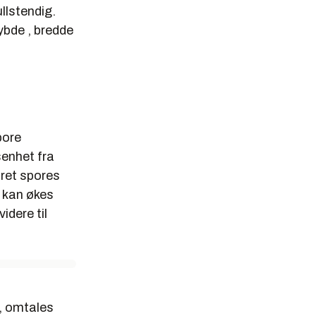
llstendig.
ybde , bredde
pore
senhet fra
fôret spores
n kan økes
idere til
, omtales