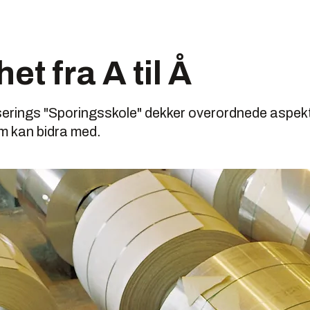
t fra A til Å
serings "Sporingsskole" dekker overordnede aspekte
m kan bidra med.