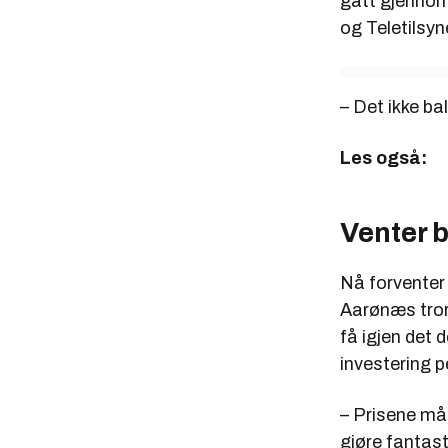
gått gjennom 
og Teletilsyn
– Det ikke ba
Les også:
Venter b
Nå forventer 
Aarønæs tror
få igjen det 
investering p
– Prisene må
gjøre fantast