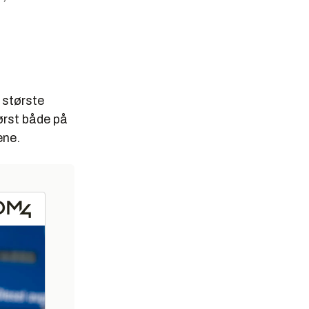
 største
tørst både på
ene.