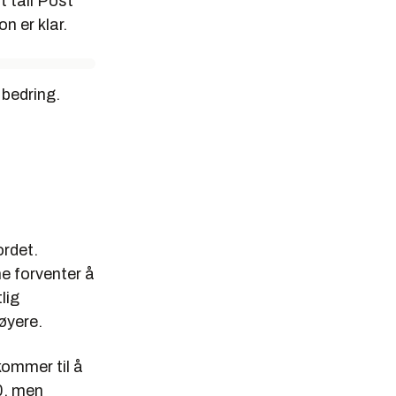
t tall Post
n er klar.
 bedring.
ordet.
e forventer å
lig
øyere.
kommer til å
0, men