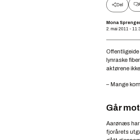
Del
Mona Sprenge
2. mai 2011 - 11:
Offentligeide
lynraske fib
aktørene ikke
– Mange komm
Går mot
Aarønæs har n
fjorårets utg