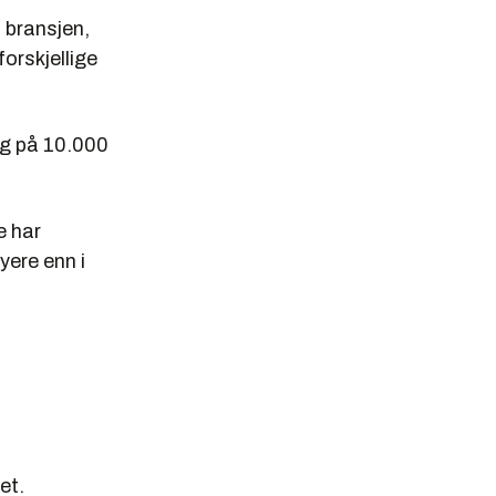
 bransjen,
orskjellige
ing på 10.000
e har
yere enn i
et.