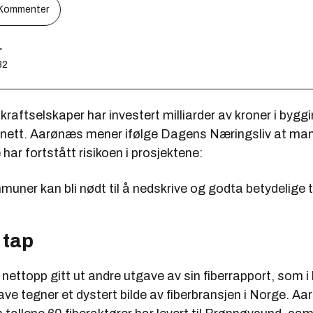
Kommenter
r
32
 kraftselskaper har investert milliarder av kroner i bygg
ernett. Aarønæs mener ifølge Dagens Næringsliv at ma
 har fortstått risikoen i prosjektene:
uner kan bli nødt til å nedskrive og godta betydelige 
 tap
ettopp gitt ut andre utgave av sin fiberrapport, som i
ave tegner et dystert bilde av fiberbransjen i Norge. A