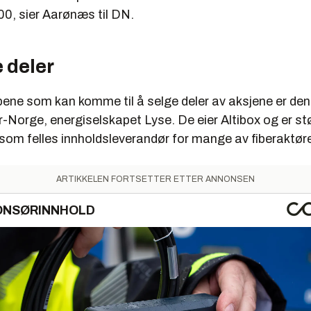
00, sier Aarønæs til DN.
e deler
pene som kan komme til å selge deler av aksjene er den
er-Norge, energiselskapet Lyse. De eier Altibox og er s
 som felles innholdsleverandør for mange av fiberaktør
ARTIKKELEN FORTSETTER ETTER ANNONSEN
ONSØRINNHOLD