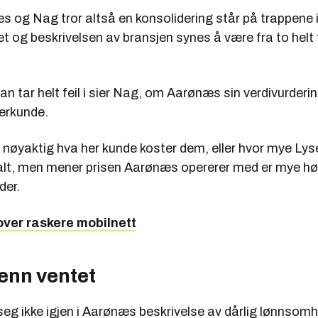
 og Nag tror altså en konsolidering står på trappene i
t og beskrivelsen av bransjen synes å være fra to helt f
han tar helt feil i sier Nag, om Aarønæs sin verdivurder
berkunde.
si nøyaktig hva her kunde koster dem, eller hvor mye Lys
talt, men mener prisen Aarønæs opererer med er mye hø
der.
over raskere mobilnett
enn ventet
eg ikke igjen i Aarønæs beskrivelse av dårlig lønnsomh