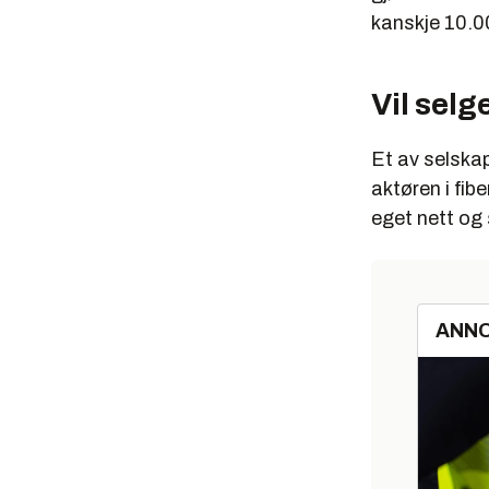
kanskje 10.0
Vil selg
Et av selska
aktøren i fib
eget nett og
ANN