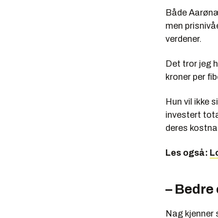
Både Aarønæs
men prisnivåe
verdener.
Det tror jeg 
kroner per fi
Hun vil ikke 
investert to
deres kostna
Les også:
L
– Bedre 
Nag kjenner s