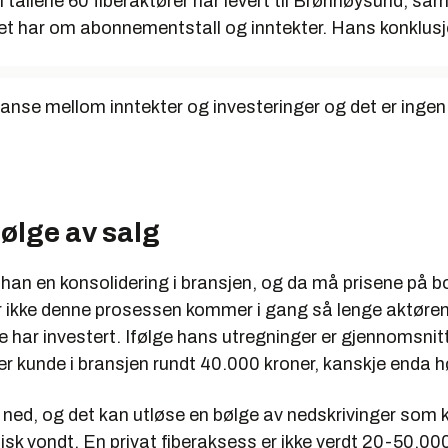
tallene 60 fiberaktører har levert til Brønnøysund, sam
et har om abonnementstall og inntekter. Hans konklusjo
lanse mellom inntekter og investeringer og det er ingen
ølge av salg
han en konsolidering i bransjen, og da må prisene på b
 ikke denne prosessen kommer i gang så lenge aktøren
de har investert. Ifølge hans utregninger er gjennomsnitt
er kunde i bransjen rundt 40.000 kroner, kanskje enda h
 ned, og det kan utløse en bølge av nedskrivinger som 
isk vondt. En privat fiberaksess er ikke verdt 20-50.00