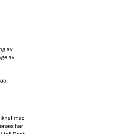
ing av
nge av
tap.
 likhet med
arønæs har