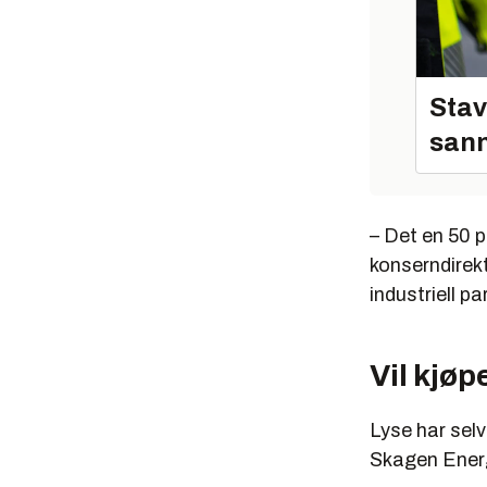
Stav
sann
– Det en 50 pr
konserndirekt
industriell p
Vil kjøp
Lyse har selv
Skagen Energ