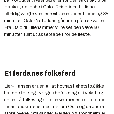
på Notodden, i Arendal eller for den saks skyld på
Haukeli, og jobbe i Oslo. Reisetiden til disse
tilfeldig valgte stedene vil være under 1 time og 35
minutter. Oslo-Notodden går unna på tre kvarter.
Fra Oslo til Lillehammer vil reisetiden være 50
minutter, fullt ut akseptabelt for de fleste.
Et ferdanes folkeferd
Lier–Hansen er uenig i at høyhastighetstog ikke
har noe for seg. Norges befolkning er i vekst og
det er få folkeslag som reiser mer enn nordmann.
Innenlandsrutene med mellom Oslo og de andre
store byene, Stavanger, Bergen og Trondheim er