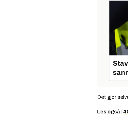
Stav
sann
Det gjør sel
Les også:
40