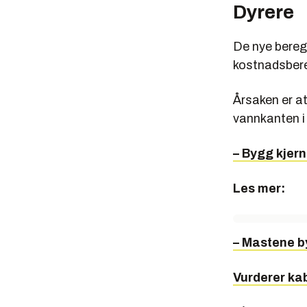
Dyrere
De nye beregn
kostnadsbere
Årsaken er at
vannkanten i
– Bygg kjer
Les mer:
– Mastene b
Vurderer kab