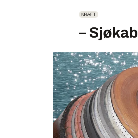
KRAFT
– Sjøkab