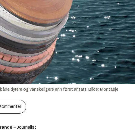
både dyrere og vanskeligere enn først antatt.
Bilde:
Montasje
Kommenter
rande
– Journalist