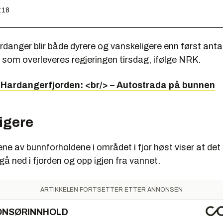
8:18
rdanger blir både dyrere og vanskeligere enn først antat
 som overleveres regjeringen tirsdag, ifølge NRK.
 Hardangerfjorden: <br/> – Autostrada på bunnen
igere
e av bunnforholdene i området i fjor høst viser at det 
gå ned i fjorden og opp igjen fra vannet.
ARTIKKELEN FORTSETTER ETTER ANNONSEN
ONSØRINNHOLD