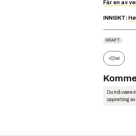
Får en av ve
INNSIKT:
Hø
KRAFT
Del
Komme
Du må være in
oppretting av