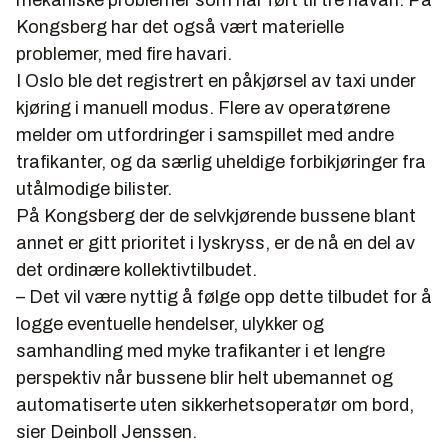
mekaniske problemer som har ført til tre havari. På
Kongsberg har det også vært materielle
problemer, med fire havari.
I Oslo ble det registrert en påkjørsel av taxi under
kjøring i manuell modus. Flere av operatørene
melder om utfordringer i samspillet med andre
trafikanter, og da særlig uheldige forbikjøringer fra
utålmodige bilister.
På Kongsberg der de selvkjørende bussene blant
annet er gitt prioritet i lyskryss, er de nå en del av
det ordinære kollektivtilbudet.
– Det vil være nyttig å følge opp dette tilbudet for å
logge eventuelle hendelser, ulykker og
samhandling med myke trafikanter i et lengre
perspektiv når bussene blir helt ubemannet og
automatiserte uten sikkerhetsoperatør om bord,
sier Deinboll Jenssen.