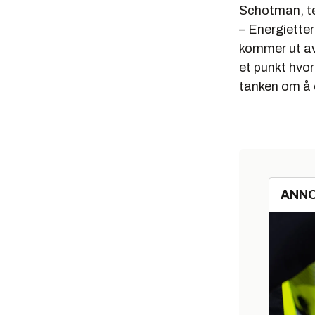
Schotman, tek
– Energiette
kommer ut av 
et punkt hvor 
tanken om å e
ANN