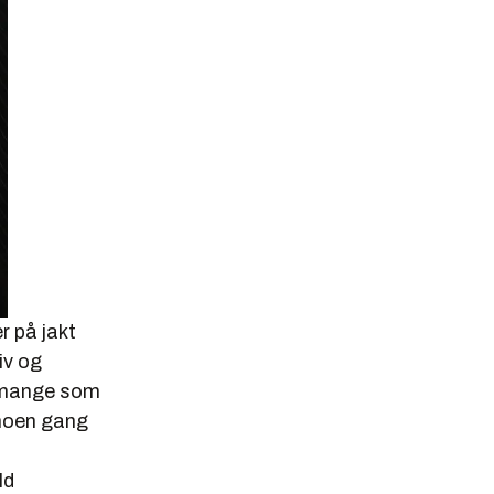
r på jakt
iv og
v mange som
 noen gang
ld