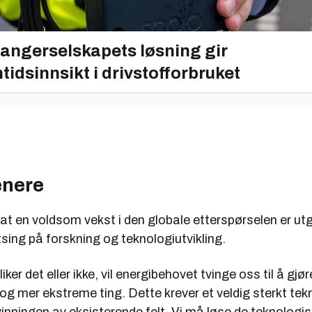
angerselskapets løsning gir
tidsinnsikt i drivstofforbruket
enere
 at en voldsom vekst i den globale etterspørselen er u
tsing på forskning og teknologiutvikling.
ker det eller ikke, vil energibehovet tvinge oss til å gjø
og mer ekstreme ting. Dette krever et veldig sterkt tek