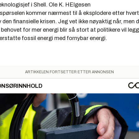
nologisjef i Shell.
Ole K. HElgesen
rspørselen kommer nærmest til å eksplodere etter hver
den finansielle krisen. Jeg vet ikke nøyaktig når, men
behovet for mer energi blir så stort at politikere vil leg
rstatte fossil energi med fornybar energi.
ARTIKKELEN FORTSETTER ETTER ANNONSEN
ONSØRINNHOLD