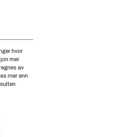
nger hvor
sjon mer
 regnes av
ses mer enn
isulten