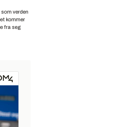
t som verden
 det kommer
ge fra seg