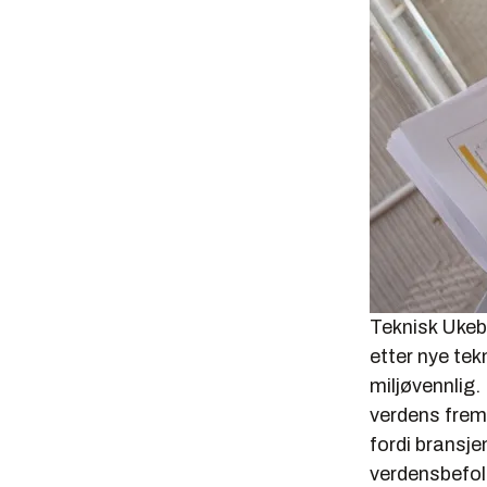
Teknisk Ukebl
etter nye tek
miljøvennlig
verdens frem
fordi bransje
verdensbefol