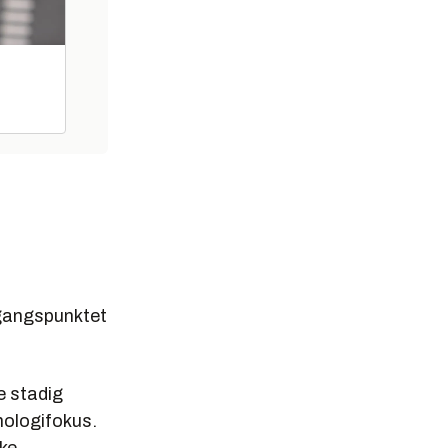
tgangspunktet
re stadig
nologifokus.