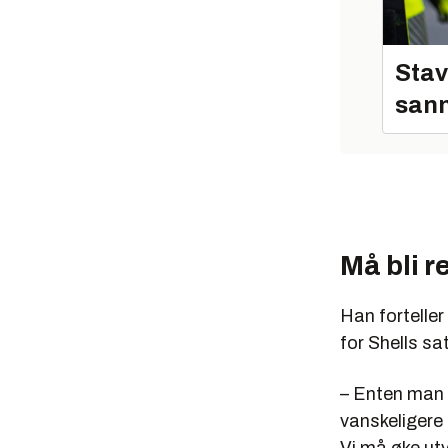
Stav
sann
Må bli r
Han forteller
for Shells sa
– Enten man li
vanskeligere 