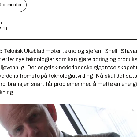
Kommenter
n
7:11
:
Teknisk Ukeblad møter teknologisjefen i Shell i Stava
t etter nye teknologier som kan gjøre boring og produk
miljøvennlig. Det engelsk-nederlandske gigantselskapet
rdens fremste på teknologiutvikling. Nå skal det sat
rdi bransjen snart får problemer med å mette en energ
kning.