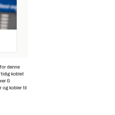
 for denne
rtidig koblet
wer &
og kobler til