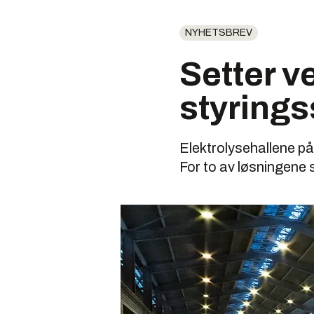
NYHETSBREV
Setter v
styring
Elektrolysehallene på
For to av løsningene 