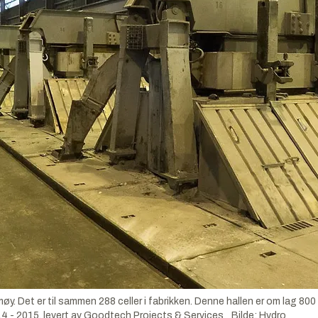
øy. Det er til sammen 288 celler i fabrikken. Denne hallen er om lag 80
14 - 2015, levert av Goodtech Projects & Services
Bilde
:
Hydro