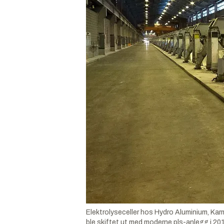
Elektrolyseceller hos Hydro Aluminium, Karm
ble skiftet ut med moderne pls-anlegg i 20