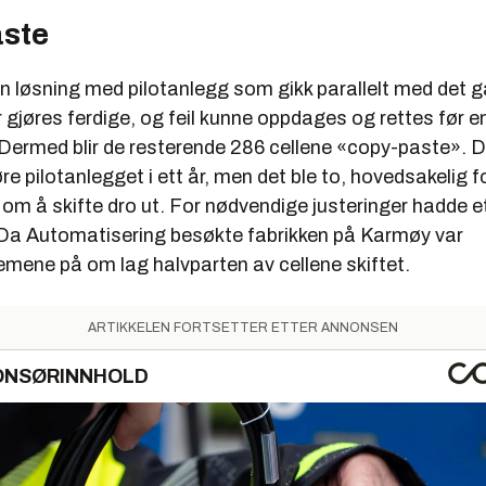
ste
en løsning med pilotanlegg som gikk parallelt med det 
r gjøres ferdige, og feil kunne oppdages og rettes før e
 Dermed blir de resterende 286 cellene «copy-paste». D
øre pilotanlegget i ett år, men det ble to, hovedsakelig f
om å skifte dro ut. For nødvendige justeringer hadde e
g. Da Automatisering besøkte fabrikken på Karmøy var
emene på om lag halvparten av cellene skiftet.
ARTIKKELEN FORTSETTER ETTER ANNONSEN
ONSØRINNHOLD