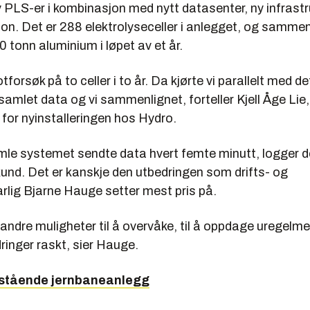
 PLS-er i kombinasjon med nytt datasenter, ny infrastr
n. Det er 288 elektrolyseceller i anlegget, og samme
 tonn aluminium i løpet av et år.
lotforsøk på to celler i to år. Da kjørte vi parallelt med 
samlet data og vi sammenlignet, forteller Kjell Åge Lie,
 for nyinstalleringen hos Hydro.
le systemet sendte data hvert femte minutt, logger d
kund. Det er kanskje den utbedringen som drifts- og
lig Bjarne Hauge setter mest pris på.
t andre muligheter til å overvåke, til å oppdage uregelm
dringer raskt, sier Hauge.
stående jernbaneanlegg