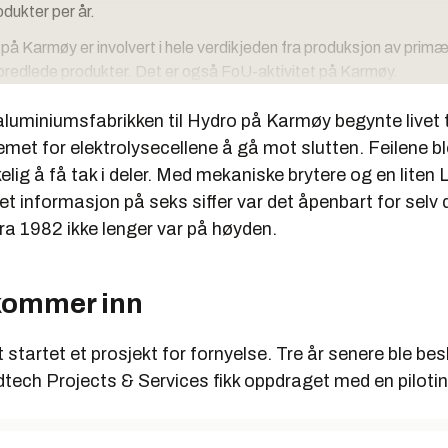
dukter per år.
på Karmøy er involvert i hele verdikjeden fra produksjon av prim
eforedlede produkter. Det er også FoU-aktivitet på Karmøy.
for produksjon av primæraluminium har 288 produksjonsceller og 
luminiumsfabrikken til Hydro på Karmøy begynte livet t
tørste anlegg.
met for elektrolysecellene å gå mot slutten. Feilene ble
reneste aluminiumsverk
elig å få tak i deler. Med mekaniske brytere og en lite
 informasjon på seks siffer var det åpenbart for selv 
besluttet at Hydro skal investere 3.9 milliarder kroner i nok en
ra 1982 ikke lenger var på høyden.
nslinje med 60 elektrolyseceller.
 et pilotanlegg der Hydro tar i bruk sin nyeste versjon av HAL, ka
kommer inn
vært testet i et forsøksanlegg i Årdal.
 redusere energibruken til 12,3 kWh per kilo produsert aluminium. 
t startet et prosjekt for fornyelse. Tre år senere ble be
O
-avtrykk enn noe annet aluminiumsverk.
2
tech Projects & Services fikk oppdraget med en pilotin
lene kan tidligst stå klare til produksjon i annet halvår 2017. Årli
t til om lag 75 000 tonn.