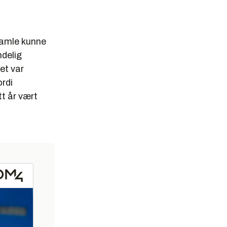
gamle kunne
ndelig
et var
ordi
tt år vært