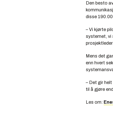
Den besto av
kommunikasjo
disse 190.000
– Vi kjørte pi
systemet, vi 
prosjektleder
Mens det gam
enn hvert se
systemansvar
– Det gir hel
til å gjøre en
Les om:
Ene