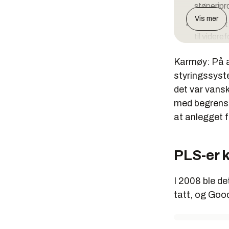
støperipro
Vis mer
Anlegget 
til vider
Anlegget 
Karmøy: På a
Europas s
styringssyste
Verdens 
det var vansk
med begrenset
Det er nå 
at anlegget f
produksjo
Dette blir
PLS-er 
Dette har 
Målet er å
I 2008 ble de
lavere C
tatt, og Good
De nye cel
er estimer