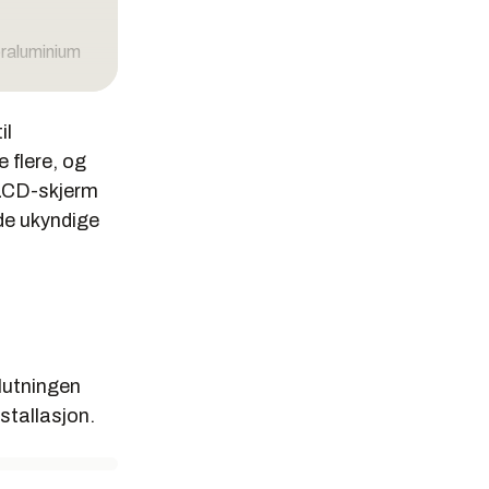
æraluminium
er et av
il
 flere, og
n LCD-skjerm
de ukyndige
lt HAL 4e.
Det skal gi
slutningen
stallasjon.
g produksjon