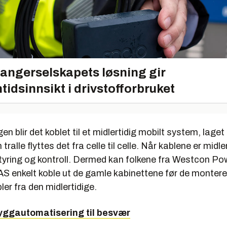
angerselskapets løsning gir
tidsinnsikt i drivstofforbruket
gen blir det koblet til et midlertidig mobilt system, laget
tralle flyttes det fra celle til celle. Når kablene er midle
styring og kontroll. Dermed kan folkene fra Westcon Po
 enkelt koble ut de gamle kabinettene før de monterer 
ler fra den midlertidige.
yggautomatisering til besvær