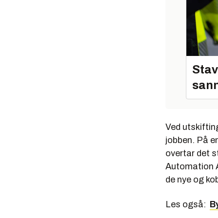
Stav
sann
Ved utskiftin
jobben. På en 
overtar det 
Automation AS
de nye og kob
Les også:
B