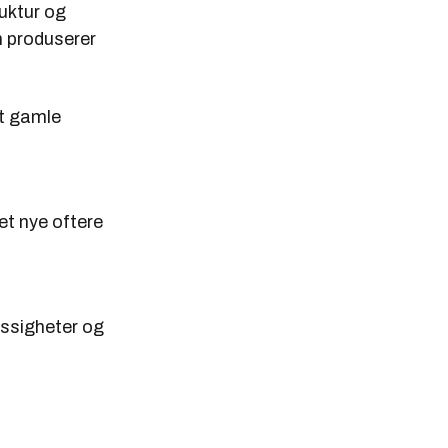
uktur og
n produserer
det gamle
et nye oftere
essigheter og