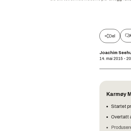
Del
Joachim Seeh
14. mai 2015 - 2
Karmøy M
Startet p
Overtatt 
Produsere