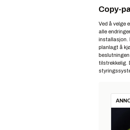
Copy-pa
Ved å velge 
alle endringe
installasjon.
planlagt å kj
beslutningen 
tilstrekkeli
styringssyst
ANN