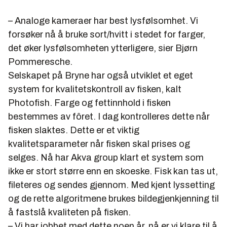
– Analoge kameraer har best lysfølsomhet. Vi
forsøker nå å bruke sort/hvitt i stedet for farger,
det øker lysfølsomheten ytterligere, sier Bjørn
Pommeresche.
Selskapet på Bryne har også utviklet et eget
system for kvalitetskontroll av fisken, kalt
Photofish. Farge og fettinnhold i fisken
bestemmes av fôret. I dag kontrolleres dette når
fisken slaktes. Dette er et viktig
kvalitetsparameter når fisken skal prises og
selges. Nå har Akva group klart et system som
ikke er stort større enn en skoeske. Fisk kan tas ut,
fileteres og sendes gjennom. Med kjent lyssetting
og de rette algoritmene brukes bildegjenkjenning til
å fastslå kvaliteten på fisken.
– Vi har jobbet med dette noen år, nå er vi klare til å