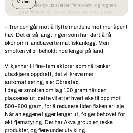
Vis mer
Laksens livssyklus starter i ferskvann, og rognen
ligger til klekking i ca. 60 dager ved 8 ºC. Etter
klekking får yngelen først næring gjennom en sekk
– Trenden går mot å flytte merdene mot mer åpent
på magen og kalles derfor plommesekkyngel. Fire
til seks uker etter klekking kan yngelen begynne å
hav. Det er så langt ingen som har klart å få
ta til seg næring fra fôr, og den flyttes da til større
økonomi i landbaserte matfiskanlegg. Men
kar.
smolten vil bli beholdt noe lenger på land.
I denne fasen kalles yngelen parr. Den siste tiden
Vi kjenner til fire–fem aktører som nå tenker
før levering tilpasses yngelen et liv i sjøen, denne
prosessen kalles smoltifisering. Nå, etter 10 til 16
utaskjærs oppdrett, det vil kreve mer
måneder i ferskvann, er laksen klar for saltvann.
automatisering, sier Obrestad.
Nå veier den fra 60 til 120 gram. Smolten fraktes
I dag er smolten om lag 100 gram når den
til anlegg med brønnbåt, under transporten økes
plasseres ut, dette vil etter hvert øke til opp mot
saltinnholdet i vannet gradvis.
500–800 gram, for å redusere tiden fisken er i sjø.
Nå holdes laksen i merder i om lag 18 måneder.
Når anleggene ligger lenger ut, følger behovet for
Når fisken har nådd fire til seks kilo, er den klar for
økt fjernstyring. Der har Akva group en rekke
slakting. Den fraktes i brønnbåt til land, der den blir
produkter, og flere under utvikling.