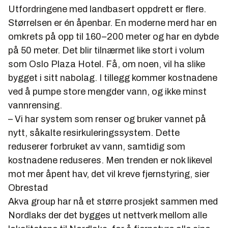
sløyd, sortert etter størrelse og pakket.
Utfordringene med landbasert oppdrett er flere.
Kilde: Nesfossen smolt,
nesfossen.no/
Størrelsen er én åpenbar. En moderne merd har en
omkrets på opp til 160–200 meter og har en dybde
på 50 meter. Det blir tilnærmet like stort i volum
som Oslo Plaza Hotel. Få, om noen, vil ha slike
bygget i sitt nabolag. I tillegg kommer kostnadene
ved å pumpe store mengder vann, og ikke minst
vannrensing.
– Vi har system som renser og bruker vannet på
nytt, såkalte resirkuleringssystem. Dette
reduserer forbruket av vann, samtidig som
kostnadene reduseres. Men trenden er nok likevel
mot mer åpent hav, det vil kreve fjernstyring, sier
Obrestad
Akva group har nå et større prosjekt sammen med
Nordlaks der det bygges ut nettverk mellom alle