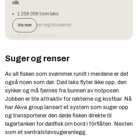
slik.
1 258 356 tonn laks.
69 986 tonn regnbueørret.
Vis mer
2016 tonn skalldyr.
1386 tonn torsk.
Suger og renser
1257 tonn kveite.
Den samlede førstehåndsverdien av dette var 44,3
Av all fisken som svømmer rundt i merdene er det
milliarder kroner.
også noen som dør. Død laks flyter ikke opp, den
Fiskeridirektorates statistikkbank sier at det i 2014
synker og må fjernes fra bunnen av notposen.
var oppdrettsanlegg i drift på 1262 forskjellige
Jobben er lite attraktiv for røkterne og kostbar. Nå
steder langs kysten.
har Akva group lansert et system som suger opp
og transporterer den døde fisken direkte til
lagertanken for dødfisk om bord i fôrflåten. Nesten
som et sentralstøvsugeranlegg.