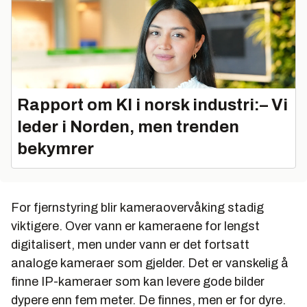
godt over 300 millioner kroner og har om lag 150
ansatte.
Nettsiden til Akva Group ligger her.
Rapport om KI i norsk industri:– Vi
leder i Norden, men trenden
bekymrer
For fjernstyring blir kameraovervåking stadig
viktigere. Over vann er kameraene for lengst
digitalisert, men under vann er det fortsatt
analoge kameraer som gjelder. Det er vanskelig å
finne IP-kameraer som kan levere gode bilder
dypere enn fem meter. De finnes, men er for dyre.