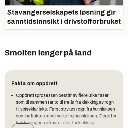
Stavangerselskapets løsning gir
sanntidsinnsikt i drivstofforbruket
Smolten lenger på land
Fakta om oppdrett
Oppdrettsprosessen består av flere ulike faser
som til sammen tar to til tre år fra klekking av rogn
til spiseklar laks. Først strykes rogn fra hunnlaksen
som befruktes med melke fra hannlaksen. Deretter
legges rognen på rister i kar for klekking.