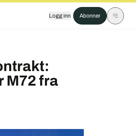
Logg inn
Abonner
ntrakt:
 M72 fra