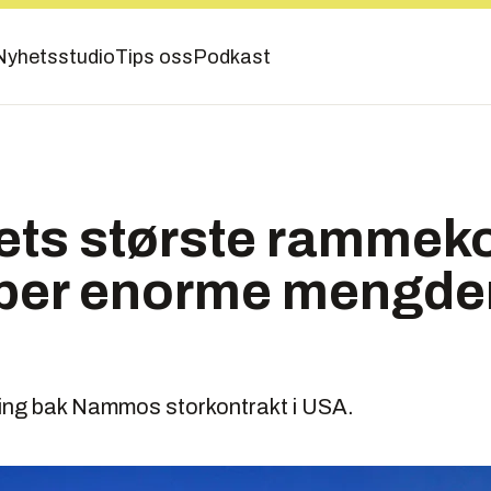
Nyhetsstudio
Tips oss
Podkast
ets største rammeko
per enorme mengder
kling bak Nammos storkontrakt i USA.