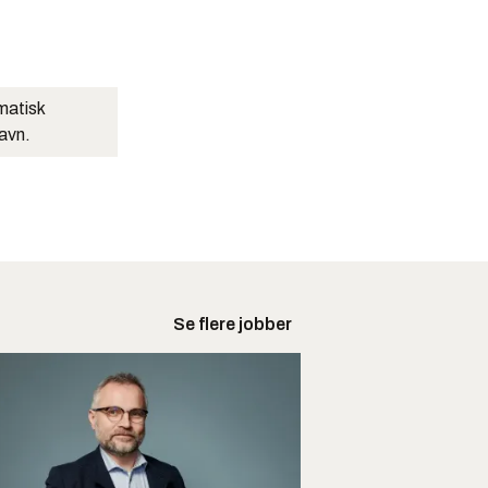
matisk
navn.
Se flere jobber