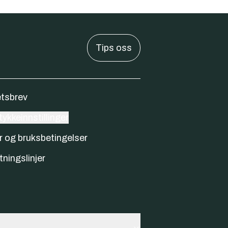
Tips oss
tsbrev
ykkeinnstillinger
r og bruksbetingelser
tningslinjer