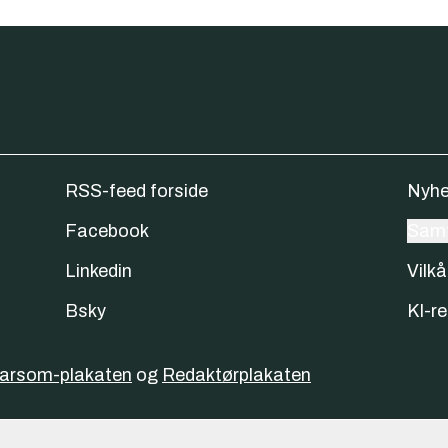
RSS-feed forside
Nyhe
Facebook
Samt
Linkedin
Vilkå
Bsky
KI-re
varsom-plakaten
og
Redaktørplakaten