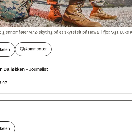
 gjennomfører M72-skyting på et skytefelt på Hawaii i fjor.
Sgt. Luke
Kommenter
kkelen
en Dalløkken
– Journalist
5:07
kkelen