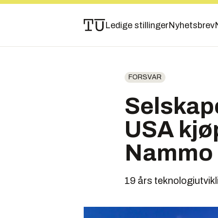
Ledige stillinger
Nyhetsbrev
FORSVAR
Selskap
USA kjø
Nammo
19 års teknologiutvi