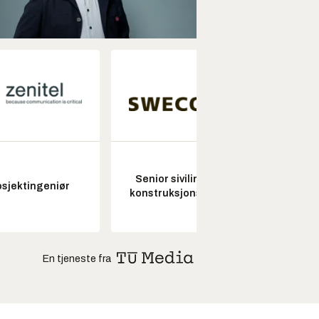
Senior sivilingeniør
Kon
osjektingeniør
konstruksjonsteknikk
drifts
En tjeneste fra