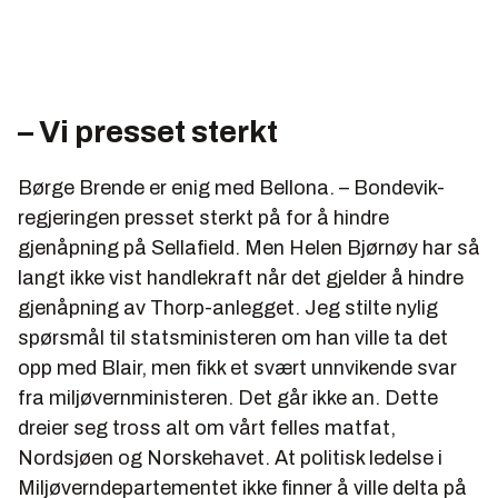
gjør det umulig med menneskelig inspeksjon. Bruk av
roboter for å reparere lekkasjen er muligens også for
vanskelig.
– Vi presset sterkt
Børge Brende er enig med Bellona. – Bondevik-
regjeringen presset sterkt på for å hindre
gjenåpning på Sellafield. Men Helen Bjørnøy har så
langt ikke vist handlekraft når det gjelder å hindre
gjenåpning av Thorp-anlegget. Jeg stilte nylig
spørsmål til statsministeren om han ville ta det
opp med Blair, men fikk et svært unnvikende svar
fra miljøvernministeren. Det går ikke an. Dette
dreier seg tross alt om vårt felles matfat,
Nordsjøen og Norskehavet. At politisk ledelse i
Miljøverndepartementet ikke finner å ville delta på