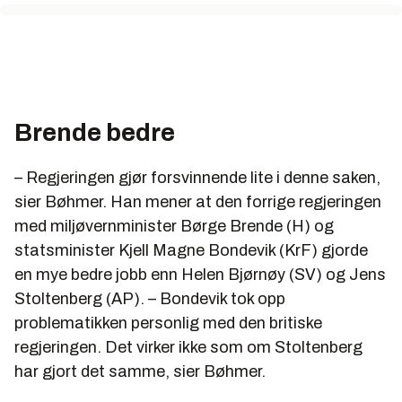
bunnpanne enkapsulert i rustfritt stål som var bygget
for å samle opp eventuelle lekkasjer.
I august 2004 ble det oppdaget at det ikke var
samsvar mellom mengde radioaktivt materiale som
ble tilført og sluppet ut av Thorp-anlegget. Dette
funnet ble ikke rapportert oppover i systemet.
Brende bedre
Andre indikasjoner på et problem inkluderte en
temperaturøkning i bunnpannen og funn av
– Regjeringen gjør forsvinnende lite i denne saken,
radioaktivit materiale, men dette ble først ignorert.
sier Bøhmer. Han mener at den forrige regjeringen
Utslippet ble anerkjent først etter at et annet tilsyn
med miljøvernminister Børge Brende (H) og
fastslo at mer materiale var på avveie. Operatøren
statsminister Kjell Magne Bondevik (KrF) gjorde
av anlegget valgte nå å bruke et kamera å måle
en mye bedre jobb enn Helen Bjørnøy (SV) og Jens
volumet av væske i bunnpannen.
Stoltenberg (AP). – Bondevik tok opp
Ansvarlige ledere ved anlegget har måttet stå til
problematikken personlig med den britiske
rette for dette. Ca. 19 tonn med uranium and 160 kg
regjeringen. Det virker ikke som om Stoltenberg
med plutonium oppløst i nitric acid er blitt pumpet fra
har gjort det samme, sier Bøhmer.
bunnpannen inn i en oppbevaringstank bort fra det nå
stengte Thorp-anlegget. Strålingsnivåer i tanken