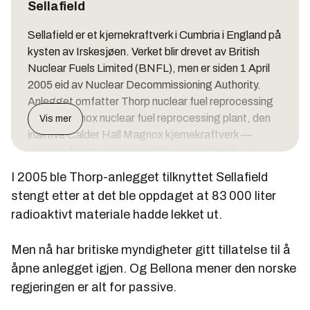
Sellafield
Sellafield er et kjernekraftverk i Cumbria i England på
kysten av Irskesjøen. Verket blir drevet av British
Nuclear Fuels Limited (BNFL), men er siden 1 April
2005 eid av Nuclear Decommissioning Authority.
Anlegget omfatter Thorp nuclear fuel reprocessing
plant, Magnox nuclear fuel reprocessing plant, den
Vis mer
inaktive Calder Hall Magnox kjernekraftverk —
verdens første kommersielle kjernekraftverk, og
andre eldre kjernekraftanlegg.
I 2005 ble Thorp-anlegget tilknyttet Sellafield
Tidligere lekkasjer
stengt etter at det ble oppdaget at 83 000 liter
radioaktivt materiale hadde lekket ut.
Men nå har britiske myndigheter gitt tillatelse til å
Den 19. april 2005 ble det oppdaget at 83 000 liter
åpne anlegget igjen. Og Bellona mener den norske
med radioaktivt materiale i Thorp-anlegget hadde
regjeringen er alt for passive.
lekket fra et sprukket rør ut i en stor betong-