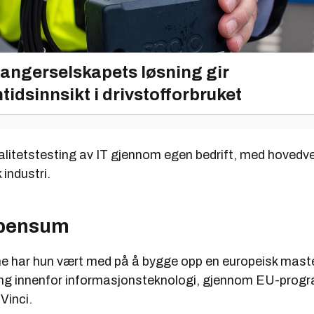
angerselskapets løsning gir
tidsinnsikt i drivstofforbruket
valitetstesting av IT gjennom egen bedrift, med hovedv
industri.
 pensum
ne har hun vært med på å bygge opp en europeisk mast
ring innenfor informasjonsteknologi, gjennom EU-pro
Vinci.