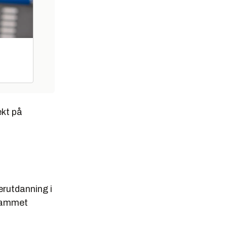
ekt på
erutdanning i
grammet