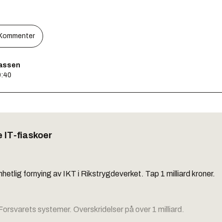
Kommenter
assen
0:40
e IT-fiaskoer
hetlig fornying av IKT i Rikstrygdeverket. Tap 1 milliard kroner.
orsvarets systemer. Overskridelser på over 1 milliard.