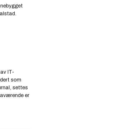
innebygget
galstad.
 av IT-
urdert som
urnal, settes
raværende er