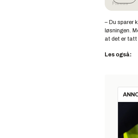
Flexus
Elektronisk 
– Du sparer k
Sikkerhet
løsningen. Me
Mangeårig ar
at det er tatt
IKT-prosje
Les også:
Sentraliseri
Au2sys
Oppgraderin
ANN