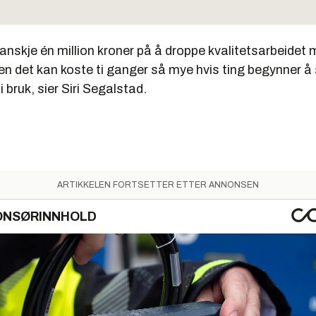
billettsystem i Oslo og Akershus. Kostnad 600 millioner kroner ove
anskje én million kroner på å droppe kvalitetsarbeidet 
sportalen
n det kan koste ti ganger så mye hvis ting begynner å 
beid med sikker pålogging for offentlige tjenester uten å komme 
 i bruk, sier Siri Segalstad.
ktet i Oslo
ng av IT i Oslo har gitt økte kostnader med 269 millioner kroner.
g av motorvogn- og førerkortregisteret lagt på is.
ARTIKKELEN FORTSETTER ETTER ANNONSEN
ONSØRINNHOLD