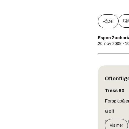
Del
Espen Zachari
20. nov. 2008 - 1
Offentlig
Tress 90
Forsøk på en
Golf
Samling av F
Vis mer