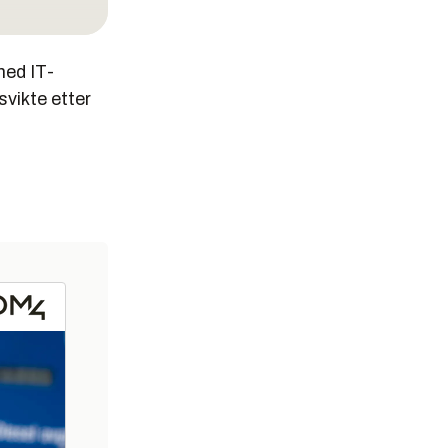
r 20 år.
med IT-
svikte etter
i mål.