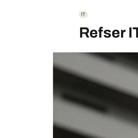
IT
Refser I