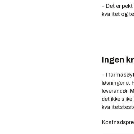
– Det er pekt
kvalitet og t
Ingen k
– I farmasøyt
løsningene. H
leverandør. M
det ikke sli
kvalitetstest
Kostnadspres