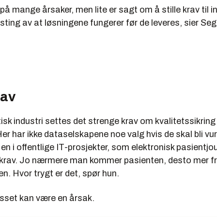
 på mange årsaker, men lite er sagt om å stille krav til 
esting av at løsningene fungerer før de leveres, sier Se
rav
isk industri settes det strenge krav om kvalitetssikring
er har ikke dataselskapene noe valg hvis de skal bli v
en i offentlige IT-prosjekter, som elektronisk pasientjo
ke krav. Jo nærmere man kommer pasienten, desto mer f
en. Hvor trygt er det, spør hun.
set kan være en årsak.