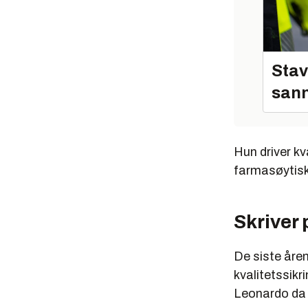
Stav
sann
Hun driver k
farmasøytisk 
Skriver
De siste åre
kvalitetssik
Leonardo da 