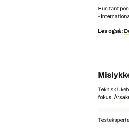
Hun fant pen
«Internation
Les også:
De
Mislykk
Teknisk Ukebl
fokus. Årsake
Testeksperte