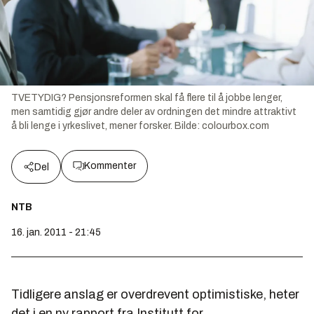
TVETYDIG? Pensjonsreformen skal få flere til å jobbe lenger,
men samtidig gjør andre deler av ordningen det mindre attraktivt
å bli lenge i yrkeslivet, mener forsker.
Bilde:
colourbox.com
Kommenter
Del
NTB
16. jan. 2011 - 21:45
Tidligere anslag er overdrevent optimistiske, heter
det i en ny rapport fra Institutt for