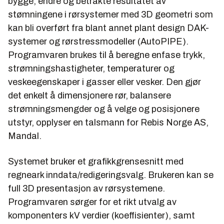
bygge, endre og betrakte resultatet av
stømningene i rørsystemer med 3D geometri som
kan bli overført fra blant annet plant design DAK-
systemer og rørstressmodeller (AutoPIPE).
Programvaren brukes til å beregne enfase trykk,
strømningshastigheter, temperaturer og
veskeegenskaper i gasser eller vesker. Den gjør
det enkelt å dimensjonere rør, balansere
strømningsmengder og å velge og posisjonere
utstyr, opplyser en talsmann for Rebis Norge AS,
Mandal.
Systemet bruker et grafikkgrensesnitt med
regneark inndata/redigeringsvalg. Brukeren kan se
full 3D presentasjon av rørsystemene.
Programvaren sørger for et rikt utvalg av
komponenters kV verdier (koeffisienter), samt