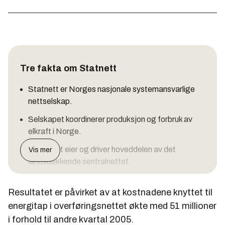
Tre fakta om Statnett
Statnett er Norges nasjonale systemansvarlige
nettselskap.
Selskapet koordinerer produksjon og forbruk av
elkraft i Norge.
Statenett eier og driver hoveddelen av det
Vis mer
landsdekkende sentralnettet.
Resultatet er påvirket av at kostnadene knyttet til
energitap i overføringsnettet økte med 51 millioner
i forhold til andre kvartal 2005.