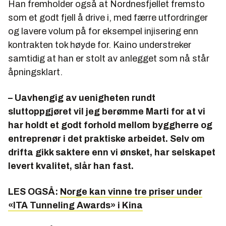
Han fremholder også at Nordnesfjellet fremsto
som et godt fjell å drive i, med færre utfordringer
og lavere volum på for eksempel injisering enn
kontrakten tok høyde for. Kaino understreker
samtidig at han er stolt av anlegget som nå står
åpningsklart.
– Uavhengig av uenigheten rundt
sluttoppgjøret vil jeg berømme Marti for at vi
har holdt et godt forhold mellom byggherre og
entreprenør i det praktiske arbeidet. Selv om
drifta gikk saktere enn vi ønsket, har selskapet
levert kvalitet, slår han fast.
LES OGSÅ:
Norge kan vinne tre priser under
«ITA Tunneling Awards» i Kina