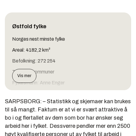
Østfold fylke
Norges nest minste fylke
Areal: 4182,2 km²
Befolkning: 272 254
Totalt 18 kommuner
Vis mer
Fylkesmann: Anne Enger
Fylkesordfører: Ole Haabeth (Ap)
SARPSBORG: – Statistikk og skjemaer kan brukes
Hovednæringer:
til så mangt. Faktum er at vi er svært attraktive å
Landbruk
bo i og flertallet av dem som bor har ønsker seg
arbeid her i fylket. Dessverre pendler mer enn 2500
Industri:
høyt kvalifiserte personer ut av fylket til arbeid i