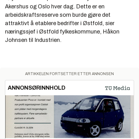
treforedling, næringsmiddel, kjemi, energi, miljø,
Akershus og Oslo hver dag. Dette er en
Underholdning, IKT
arbeidskraftsreserve som burde gjøre det
attraktivt å etablere bedrifter i Østfold, sier
næringssjef i Østfold fylkeskommune, Håkon
Johnsen til Industrien.
ARTIKKELEN FORTSETTER ETTER ANNONSEN
ANNONSØRINNHOLD