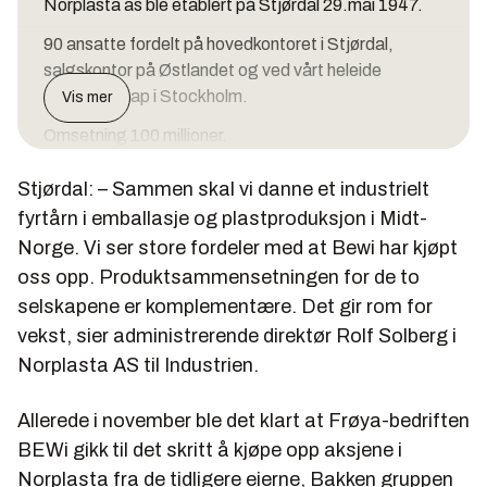
Norplasta as ble etablert på Stjørdal 29.mai 1947.
90 ansatte fordelt på hovedkontoret i Stjørdal,
salgskontor på Østlandet og ved vårt heleide
datterselskap i Stockholm.
Vis mer
Omsetning 100 millioner.
Eksportandel er 40 %
Stjørdal: – Sammen skal vi danne et industrielt
fyrtårn i emballasje og plastproduksjon i Midt-
Norge. Vi ser store fordeler med at Bewi har kjøpt
BEWi
oss opp. Produktsammensetningen for de to
selskapene er komplementære. Det gir rom for
Sted Hammarvik på Frøya
vekst, sier administrerende direktør Rolf Solberg i
Antall ansatte 60+
Norplasta AS til Industrien.
Omsetning (2009) ca 163 millioner kroner
Allerede i november ble det klart at Frøya-bedriften
Oveskudd 2009: ca: 20 millioner
BEWi gikk til det skritt å kjøpe opp aksjene i
Norplasta fra de tidligere eierne, Bakken gruppen