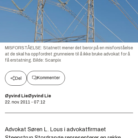
MISFORSTÅELSE: Statnett mener det beror på en misforståelse
at de skal ha oppfordret grunneiere til å ikke bruke advokat for å
få erstatning.
Bilde:
Scanpix
Kommenter
Del
Øyvind LieØyvind Lie
22. nov. 2011 - 07:12
Advokat Søren L. Lous i advokatfirmaet
Steenstrup Stordrange representerer en rekke