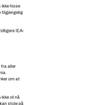
å ikke hisse
tilgjengelig
tidligere IEA-
fra aller
nia.
nker om at
ikke vil nå
e kan stole på