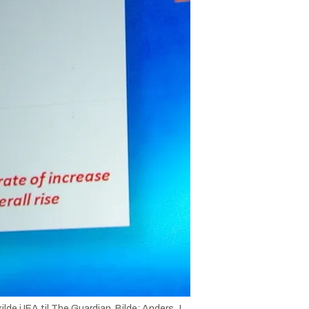
de i IEA til The Guardian.
Bilde:
Anders J.