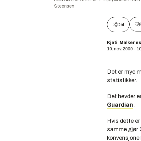
Steensen
Del
Kjetil Malkene
10. nov. 2009 - 1
Det er mye mi
statistikker.
Det hevder en
Guardian
.
Hvis dette er
samme gjør CO
konvensjonell