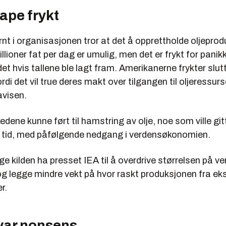
ape frykt
nt i organisasjonen tror at det å opprettholde oljepro
llioner fat per dag er umulig, men det er frykt for panikk
t hvis tallene ble lagt fram. Amerikanerne frykter slut
rdi det vil true deres makt over tilgangen til oljeressurs
avisen.
edene kunne ført til hamstring av olje, noe som ville gi
rt tid, med påfølgende nedgang i verdensøkonomien.
ge kilden ha presset IEA til å overdrive størrelsen på v
og legge mindre vekt på hvor raskt produksjonen fra ek
er.
 var nonsens