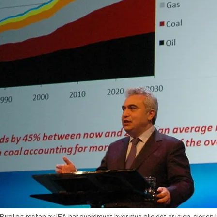
g resten av IEA har overdrevet hvor mye olje det er igjen, sier en kil