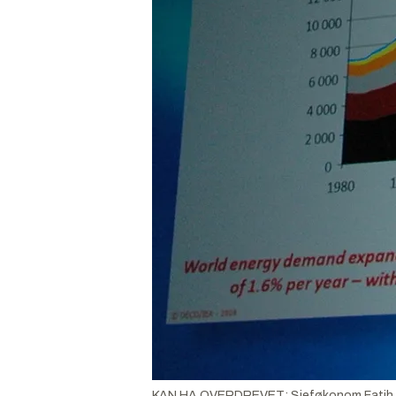
KAN HA OVERDREVET: Sjeføkonom Fatih Birol o