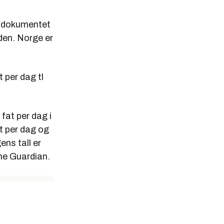
e dokumentet
den. Norge er
t per dag tl
fat per dag i
at per dag og
ens tall er
The Guardian.