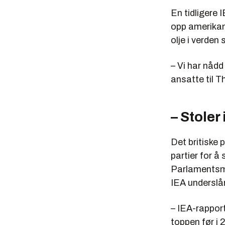
En tidligere I
opp amerikane
olje i verden 
– Vi har nådd 
ansatte til T
– Stoler
Det britiske 
partier for å
Parlamentsm
IEA underslår
– IEA-rapport
toppen før i 2