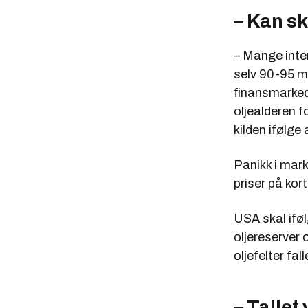
– Kan sk
– Mange inter
selv 90-95 mi
finansmarkede
oljealderen fo
kilden ifølge 
Panikk i mark
priser på ko
USA skal iføl
oljereserver 
oljefelter fall
– Tallet