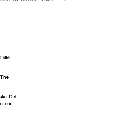
ielle
The
 øke. Det
ver enn