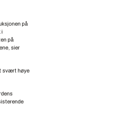
duksjonen på
 i
ten på
ene, sier
tt svært høye
erdens
sisterende