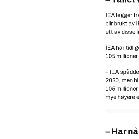
IEA legger f
blir brukt av
ett av disse 
IEA har tidli
105 millioner
– IEA spådde 
2030, men ble
105 millioner
mye høyere en
– Har nå