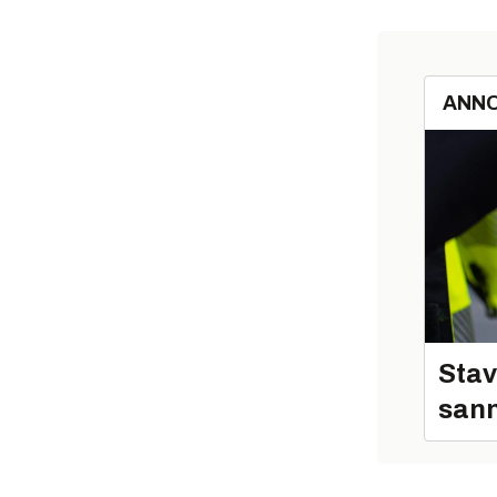
ANN
Stav
sann