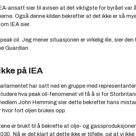
EA-ansatt sier til avisen at det viktigste for byrået var 
rne. Også denne kilden bekrefter at det ikke er så mye 
som IEA sier.
peak oil. Jeg mener situasjonen er virkelig ille, sier den 
he Guardian.
 ikke på IEA
parlamentet har satt ned en gruppe med representanter 
 studere hva peak oil-fenomenet vil få å si for Storbritan
edlem John Hemming sier dette bekrefter hans mista
 hvor fort oljen brukes opp.
ene er brukt til å bekrefte at olje- og gassproduksjonen 
030. Nå er det klart at dette ikke er tilfelle, og at vi ikk