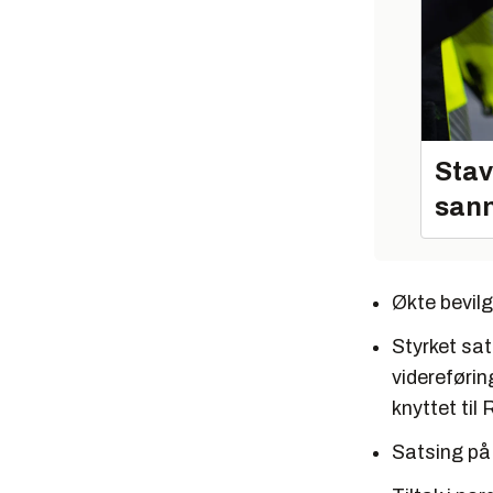
Stav
sann
Økte bevilg
Styrket sat
videreførin
knyttet til
Satsing på 