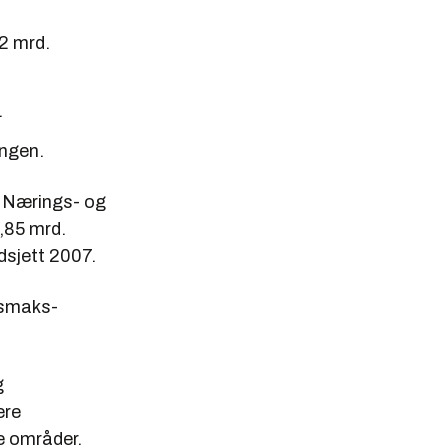
,2 mrd.
.
ingen.
r Nærings- og
,85 mrd.
udsjett 2007.
ssmaks-
g
ere
e områder.