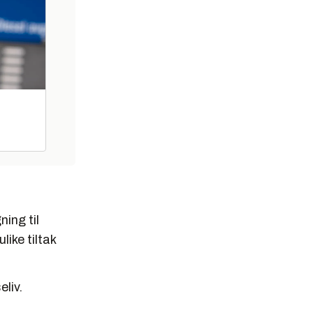
ing til
like tiltak
liv.