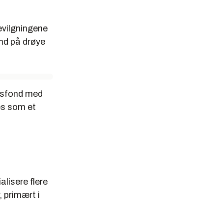
evilgningene
ond på drøye
ngsfond med
es som et
alisere flere
 primært i