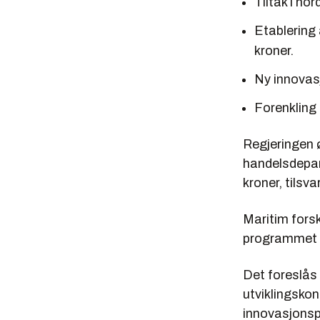
Tiltak i no
Etablering 
kroner.
Ny innovas
Forenkling 
Regjeringen 
handelsdepar
kroner, tilsva
Maritim for
programmet p
Det foreslås 
utviklingskon
innovasjonspr