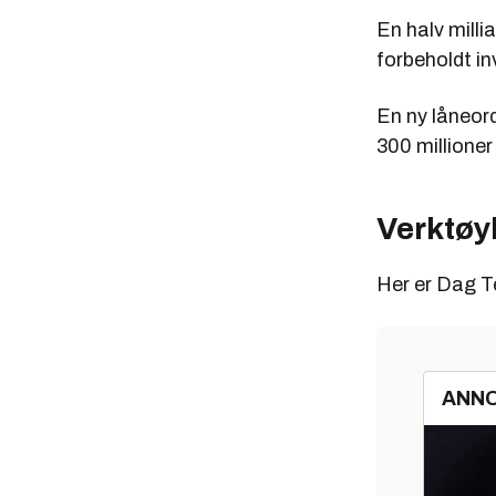
En halv milli
forbeholdt in
En ny låneor
300 millioner
Verktøy
Her er Dag Te
ANN