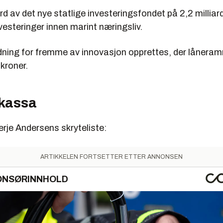
ard av det nye statlige investeringsfondet på 2,2 milliar
vesteringer innen marint næringsliv.
dning for fremme av innovasjon opprettes, der lånera
 kroner.
kassa
rje Andersens skryteliste:
ARTIKKELEN FORTSETTER ETTER ANNONSEN
ONSØRINNHOLD