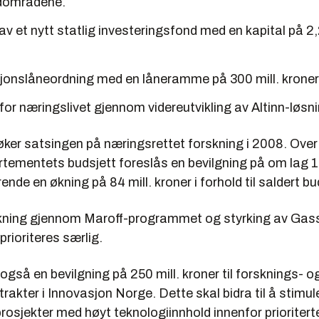
rdområdene.
av et nytt statlig investeringsfond med en kapital på 2
jonslåneordning med en låneramme på 300 mill. kroner
for næringslivet gjennom videreutvikling av Altinn-løsn
øker satsingen på næringsrettet forskning i 2008. Ove
tementets budsjett foreslås en bevilgning på om lag 1
rende en økning på 84 mill. kroner i forhold til saldert b
skning gjennom Maroff-programmet og styrking av Ga
rioriteres særlig.
også en bevilgning på 250 mill. kroner til forsknings- o
trakter i Innovasjon Norge. Dette skal bidra til å stimul
osjekter med høyt teknologiinnhold innenfor prioritert