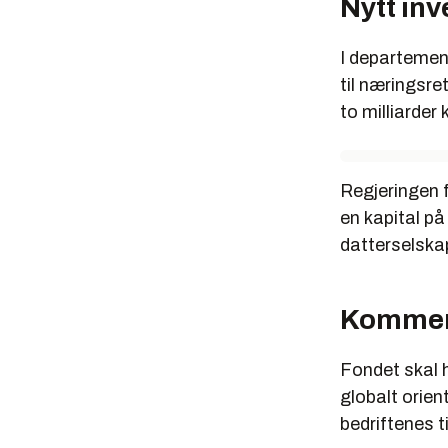
Nytt in
I departement
til næringsre
to milliarder 
Regjeringen f
en kapital på
datterselska
Kommer
Fondet skal h
globalt orien
bedriftenes t