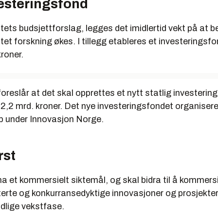
vesteringsfond
ets budsjettforslag, legges det imidlertid vekt på at b
ttet forskning økes. I tillegg etableres et investeringsf
kroner.
oreslår at det skal opprettes et nytt statlig investeri
 2,2 mrd. kroner. Det nye investeringsfondet organiser
p under Innovasjon Norge.
st
a et kommersielt siktemål, og skal bidra til å kommersi
terte og konkurransedyktige innovasjoner og prosjekter,
idlige vekstfase.