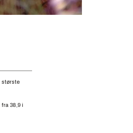
 største
fra 38,9 i