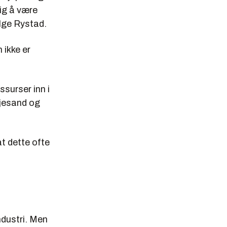
tig å være
ølge Rystad.
 ikke er
ssurser inn i
ljesand og
at dette ofte
ndustri. Men