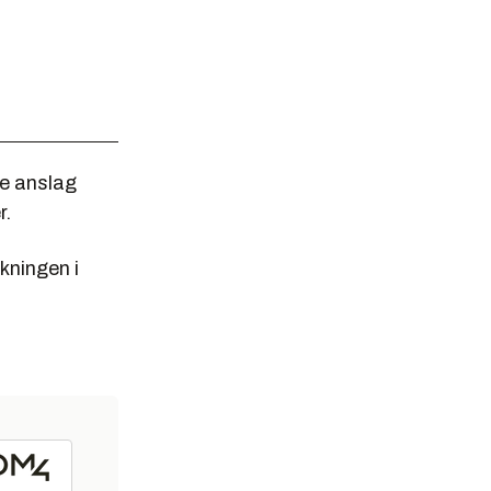
ke anslag
r.
kningen i