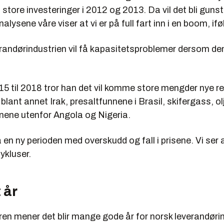
tore investeringer i 2012 og 2013. Da vil det bli guns
alysene våre viser at vi er på full fart inn i en boom, if
randørindustrien vil få kapasitetsproblemer dersom den
15 til 2018 tror han det vil komme store mengder nye re
blant annet Irak, presaltfunnene i Brasil, skifergass, o
ene utenfor Angola og Nigeria.
å en ny perioden med overskudd og fall i prisene. Vi ser 
sykluser.
 år
ren mener det blir mange gode år for norsk leverandøri