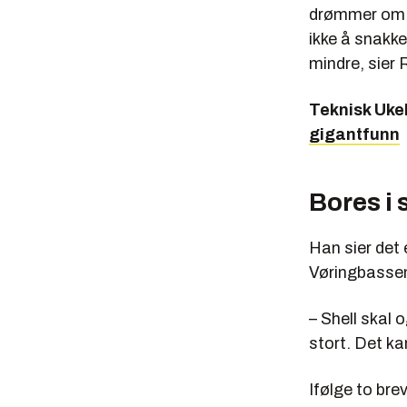
drømmer om a
ikke å snakke
mindre, sier 
Teknisk Ukeb
gigantfunn
Bores i
Han sier det
Vøringbassen
– Shell skal 
stort. Det ka
Ifølge to bre