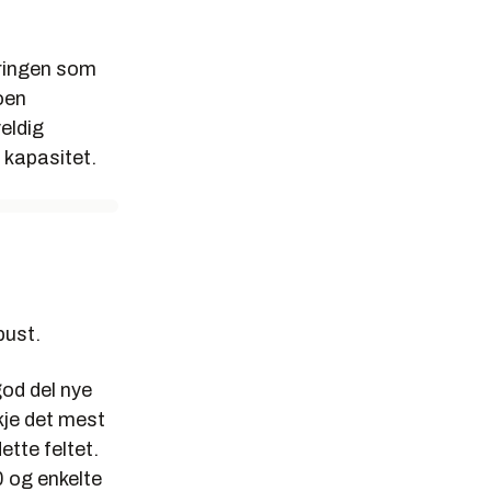
gringen som
oen
eldig
 kapasitet.
bust.
god del nye
kje det mest
ette feltet.
0 og enkelte