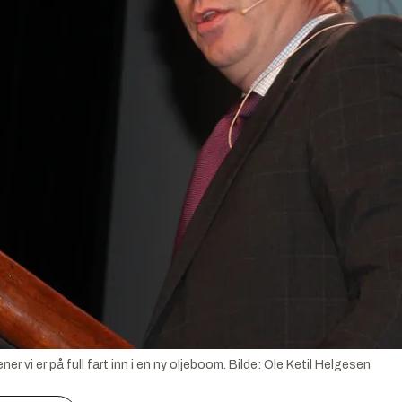
 vi er på full fart inn i en ny oljeboom.
Bilde:
Ole Ketil Helgesen