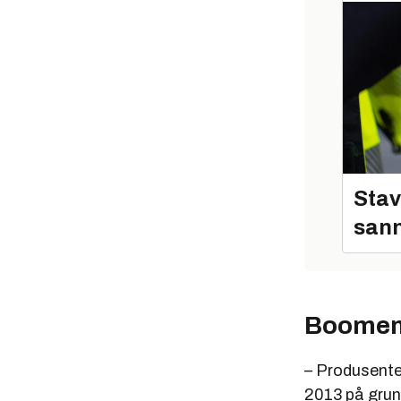
Stav
sann
Boomen
– Produsente
2013 på grunn 