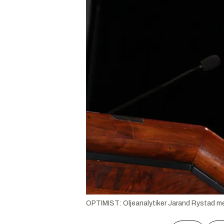
OPTIMIST: Oljeanalytiker Jarand Rystad mener