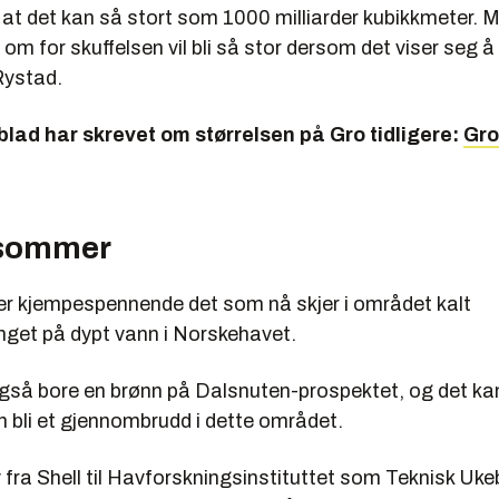
t det kan så stort som 1000 milliarder kubikkmeter. M
 om for skuffelsen vil bli så stor dersom det viser seg 
Rystad.
lad har skrevet om størrelsen på Gro tidligere:
Gro
 sommer
 er kjempespennende det som nå skjer i området kalt
get på dypt vann i Norskehavet.
også bore en brønn på Dalsnuten-prospektet, og det kan
n bli et gjennombrudd i dette området.
v fra Shell til Havforskningsinstituttet som Teknisk Uke