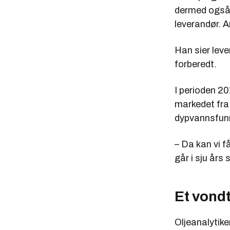
dermed også s
leverandør. An
Han sier leve
forberedt.
I perioden 20
markedet fra 
dypvannsfunn
– Da kan vi f
går i sju års 
Et vondt
Oljeanalytike