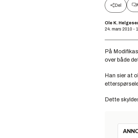
Del
Ole K. Helgese
24. mars 2010 - 
På Modifikas
over både det
Han sier at o
etterspørselen
Dette skylde
ANN