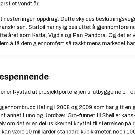
rst et vondt år.
det nesten ingen oppdrag. Dette skyldes beslutningsve
nanskrisen. Statoil har nylig besluttet å gjennomføre n
tte året som Katla, Vigdis og Pan Pandora. Og det er v
 dem å få dem gjennomført så raskt mens markedet har
pespennende
ner Rystad at prosjektporteføljen til utbyggerne er ro
 gjennombrudd i leting i 2008 og 2009 som har gitt en 
ant annet Luno og Jordbær. Gro-funnet til Shell er kans
v om det er en del usikkerhet knyttet til størrelsen på d
t kan være 10 milliarder standard kubikkmeter, noen 10