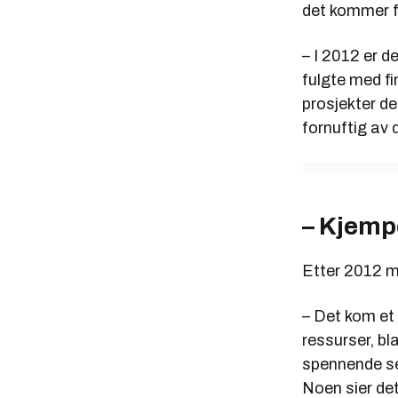
det kommer fø
– I 2012 er 
fulgte med fi
prosjekter de
fornuftig av
– Kjem
Etter 2012 me
– Det kom et
ressurser, bl
spennende sel
Noen sier de