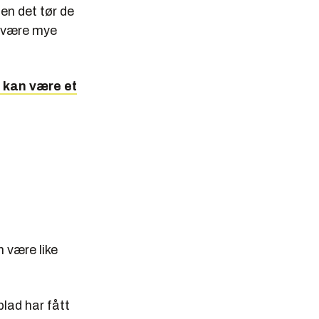
en det tør de
å være mye
 kan være et
 være like
blad har fått