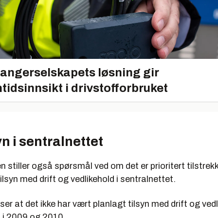
angerselskapets løsning gir
tidsinnsikt i drivstofforbruket
yn i sentralnettet
n stiller også spørsmål ved om det er prioritert tilstrek
tilsyn med drift og vedlikehold i sentralnettet.
ser at det ikke har vært planlagt tilsyn med drift og vedl
t i 2009 og 2010.