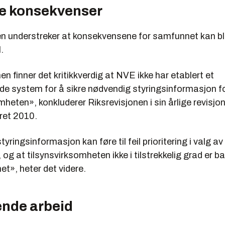
ge konsekvenser
en understreker at konsekvensene for samfunnet kan bli
.
en finner det kritikkverdig at NVE ikke har etablert et
ende system for å sikre nødvendig styringsinformasjon f
mheten», konkluderer Riksrevisjonen i sin årlige revisjon
ret 2010.
yringsinformasjon kan føre til feil prioritering i valg av
 og at tilsynsvirksomheten ikke i tilstrekkelig grad er ba
et», heter det videre.
nde arbeid