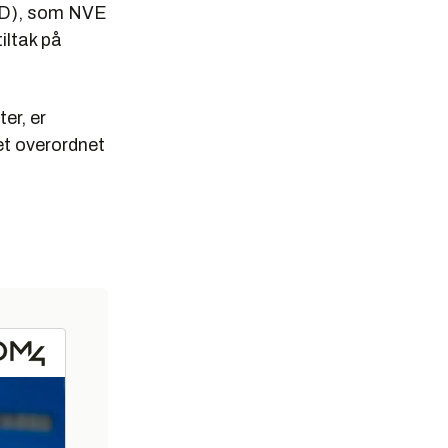
OED), som NVE
tiltak på
er, er
 et overordnet