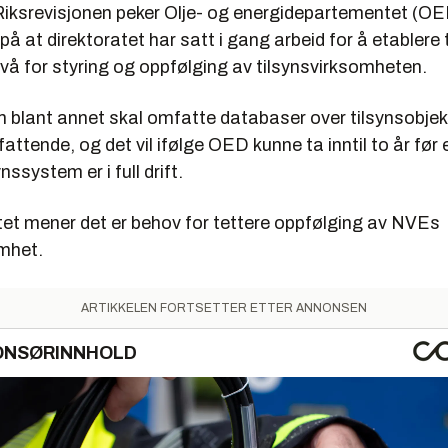
il Riksrevisjonen peker Olje- og energidepartementet (
 på at direktoratet har satt i gang arbeid for å etablere 
vå for styring og oppfølging av tilsynsvirksomheten.
 blant annet skal omfatte databaser over tilsynsobjekt
fattende, og det vil ifølge OED kunne ta inntil to år før
ynssystem er i full drift.
t mener det er behov for tettere oppfølging av NVEs
omhet.
ARTIKKELEN FORTSETTER ETTER ANNONSEN
ONSØRINNHOLD