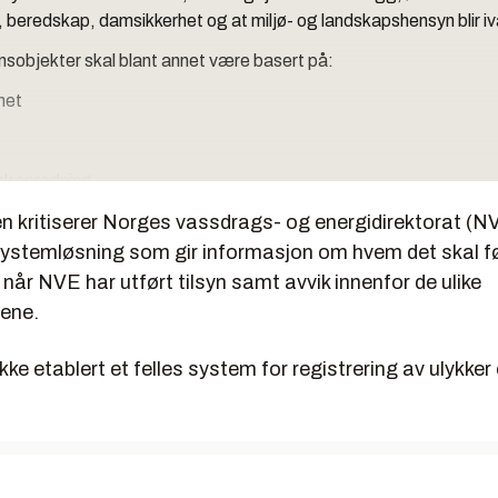
, beredskap, damsikkerhet og at miljø- og landskapshensyn blir iv
ynsobjekter skal blant annet være basert på:
het
k spredning
n kritiserer Norges vassdrags- og energidirektorat (NV
kaper – størrelse og typer
 systemløsning som gir informasjon om hvem det skal fø
et ikke har hatt tilsyn før, eventuelt ikke på lang tid
når NVE har utført tilsyn samt avvik innenfor de ulike
srevisjonen og NVE
ene.
jonen
ikke etablert et felles system for registrering av ulykker
en er Stortingets revisjons- og kontrollorgan. Den fører kontroll 
ler brukes og forvaltes på en økonomisk forsvarlig måte og i sam
 vedtak og forutsetninger. Riksrevisjonen er uavhengig av regjer
n.