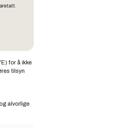
aretatt.
E) for å ikke
res tilsyn
 og alvorlige
med at
svar med
ingen og