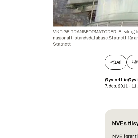
VIKTIGE TRANSFORMATORER: Et viktig ledd i 
nasjonal tilstandsdatabase.Statnett får ans
Statnett
Del
Øyvind LieØyvi
7. des. 2011 - 11
NVEs til
NVE fører t