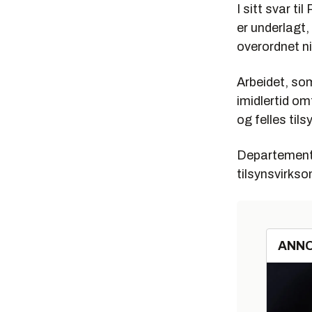
I sitt svar t
er underlagt,
overordnet ni
Arbeidet, som
imidlertid om
og felles tils
Departemente
tilsynsvirks
ANN