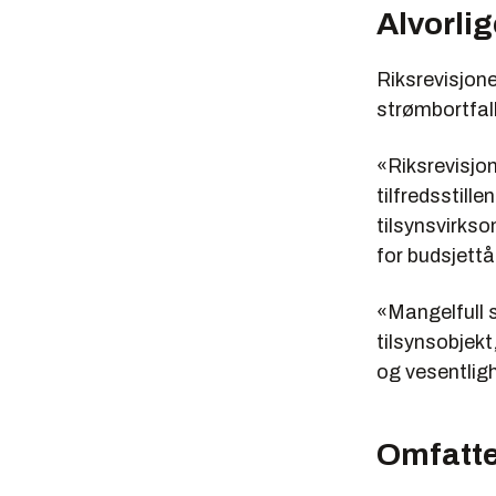
Alvorli
Riksrevisjon
strømbortfall
«Riksrevisjon
tilfredsstill
tilsynsvirkso
for budsjettå
«Mangelfull st
tilsynsobjekt,
og vesentligh
Omfatte