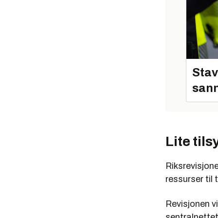
Stav
sann
Lite tils
Riksrevisjone
ressurser til 
Revisjonen vi
sentralnette