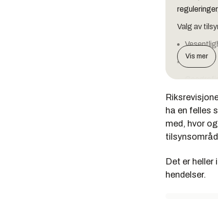
reguleringer
Valg av tils
Vesentlig
Vis mer
Risiko
Geografis
Riksrevisjone
Ulike sels
ha en felles
Om selskap
med, hvor og 
Kilder: Rik
tilsynsområd
Riksrevis
Det er heller 
Riksrevisjon
hendelser.
statens mid
Stortingets
forvaltninge