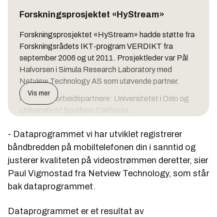
Forskningsprosjektet «HyStream»
Forskningsprosjektet «HyStream» hadde støtte fra
Forskningsrådets IKT-program VERDIKT fra
september 2006 og ut 2011. Prosjektleder var Pål
Halvorsen i Simula Research Laboratory med
Netview Technology AS som utøvende partner.
Vis mer
Andre samarbeidspartnere: Universitetet i Oslo og
University of Southern California.
Prosjektet samarbeidet også tett med ett av
- Dataprogrammet vi har utviklet registrerer
Forskningsrådets sentre for forskningsdrevet
båndbredden på mobiltelefonen din i sanntid og
innovasjon (SFI) «Information Access Disruptions –
justerer kvaliteten på videostrømmen deretter, sier
iAD».
Paul Vigmostad fra Netview Technology, som står
bak dataprogrammet.
Dataprogrammet er et resultat av