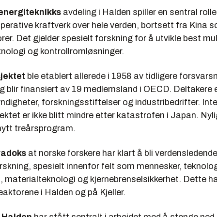
r energiteknikks
avdeling i Halden spiller en sentral rolle
perative kraftverk over hele verden, bortsett fra Kina
rer. Det gjelder spesielt forskning for å utvikle best mu
nologi og kontrollromløsninger.
jektet
ble etablert allerede i 1958 av tidligere forsvar
 blir finansiert av 19 medlemsland i OECD. Deltakere e
digheter, forskningsstiftelser og industribedrifter. Int
ktet er ikke blitt mindre etter katastrofen i Japan. Nyl
nytt treårsprogram.
aradoks
at norske forskere har klart å bli verdensledend
rskning, spesielt innenfor felt som mennesker, teknolo
 materialteknologi og kjernebrenselsikkerhet. Dette ha
eaktorene i Halden og på Kjeller.