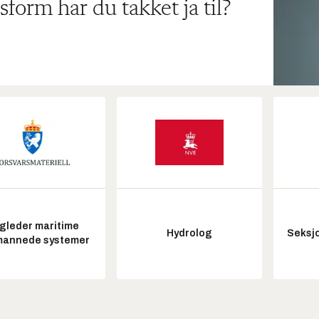
sform har du takket ja til?
gleder maritime
Hydrolog
Seksjo
annede systemer