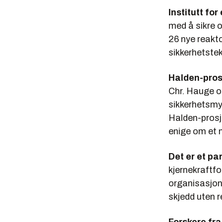
Institutt fo
med å sikre o
26 nye reakto
sikkerhetstek
Halden-pros
Chr. Hauge og
sikkerhetsmyn
Halden-prosje
enige om et 
Det er et p
kjernekraftfo
organisasjon,
skjedd uten r