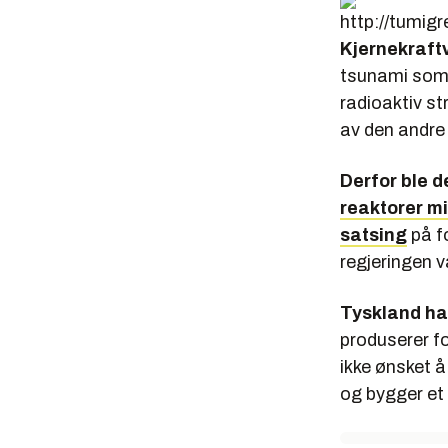
Kjernekraft
tsunami som i
radioaktiv st
av den andre
Derfor ble d
reaktorer mi
satsing
på fo
regjeringen v
Tyskland ha
produserer fo
ikke ønsket å
og bygger et 