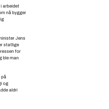
 i arbeidet
 som nå bygger
lig
sminister Jens
r statlige
eressen for
ig ble man
e på
gi og
dde aldri