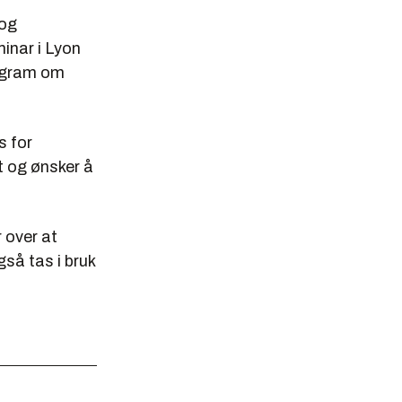
 og
minar i Lyon
rogram om
s for
t og ønsker å
r over at
så tas i bruk