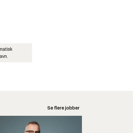
matisk
navn.
Se flere jobber