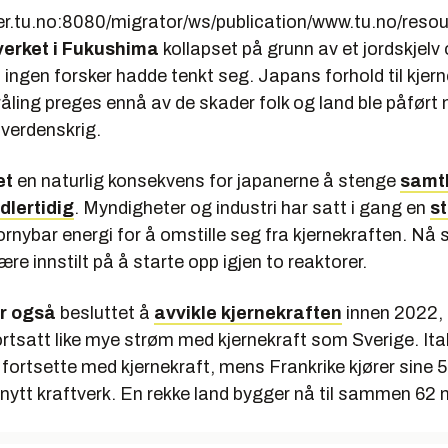
verket i Fukushima
kollapset på grunn av et jordskjelv
ngen forsker hadde tenkt seg. Japans forhold til kjern
råling preges ennå av de skader folk og land ble påført
 verdenskrig.
et
en naturlig konsekvens for japanerne å stenge
samtl
dlertidig
. Myndigheter og industri har satt i gang en
st
rnybar energi for å omstille seg fra kjernekraften. Nå 
ære innstilt på å starte opp igjen to reaktorer.
r også
besluttet å
avvikle kjernekraften
innen 2022,
rtsatt like mye strøm med kjernekraft som Sverige. Itali
 fortsette med kjernekraft, mens Frankrike kjører sine 
nytt kraftverk. En rekke land bygger nå til sammen 62 n