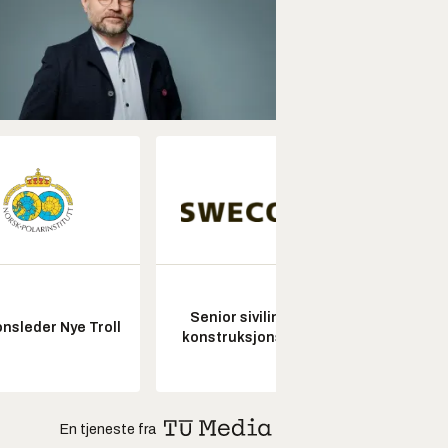
Senior sivilingeniør
Kon
nsleder Nye Troll
konstruksjonsteknikk
drifts
En tjeneste fra