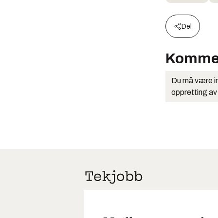
Del
Komme
Du må være in
oppretting av