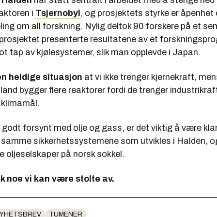
a Halden
har stått sentralt i arbeidet med å stenge ned
aktoren i
Tsjernobyl
, og prosjektets styrke er åpenhet
ng om all forskning. Nylig deltok 90 forskere på et se
prosjektet presenterte resultatene av et forskningsp
t tap av kjølesystemer, slik man opplevde i Japan.
en heldige situasjon
at vi ikke trenger kjernekraft, men
and bygger flere reaktorer fordi de trenger industrikraf
 klimamål.
å godt forsynt med olje og gass, er det viktig å være kla
samme sikkerhetssystemene som utvikles i Halden, og
re oljeselskaper på norsk sokkel.
sk noe vi kan være stolte av.
YHETSBREV
TUMENER