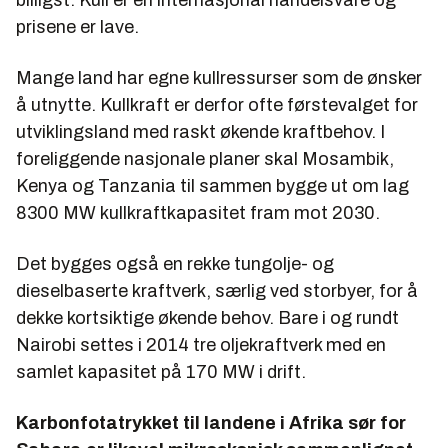
billigst. Kull er en internasjonal handelsvare og
prisene er lave.
Mange land har egne kullressurser som de ønsker
å utnytte. Kullkraft er derfor ofte førstevalget for
utviklingsland med raskt økende kraftbehov. I
foreliggende nasjonale planer skal Mosambik,
Kenya og Tanzania til sammen bygge ut om lag
8300 MW kullkraftkapasitet fram mot 2030.
Det bygges også en rekke tungolje- og
dieselbaserte kraftverk, særlig ved storbyer, for å
dekke kortsiktige økende behov. Bare i og rundt
Nairobi settes i 2014 tre oljekraftverk med en
samlet kapasitet på 170 MW i drift.
Karbonfotatrykket til landene i Afrika sør for