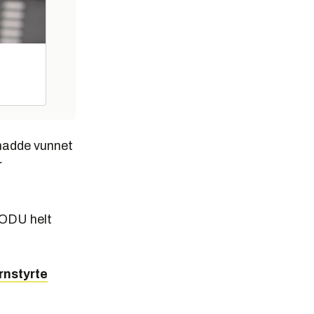
 hadde vunnet
r
i ODU helt
rnstyrte