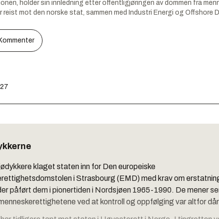
ionen, holder sin innledning etter offentligjøringen av dommen fra m
 reist mot den norske stat, sammen med Industri Energi og Offshore 
Kommenter
:27
ykkerne
jødykkere klaget staten inn for Den europeiske
ettighetsdomstolen i Strasbourg (EMD) med krav om erstatning
er påført dem i pionertiden i Nordsjøen 1965-1990. De mener se
menneskerettighetene ved at kontroll og oppfølging var altfor dår