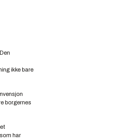
 Den
ning ikke bare
onvensjon
kre borgernes
et
, som har