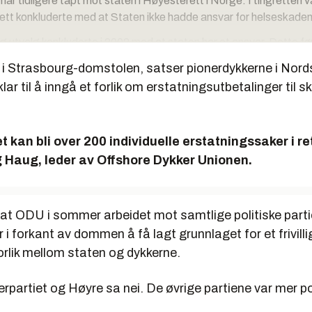
har tidligere tapt mot staten i Høyesterett i Norge. I tingretten 
tt konkluderte med at Staten ikke hadde ansvar for helseskade
ig utvalg konkluderte i 2002 med at staten har et ansvar. Dette ført
 bevilget en erstatning på inntil 40 G i 2004. Dykkerne mener dett
n i Strasbourg-domstolen, satser pionerdykkerne i Nord
klar til å inngå et forlik om erstatningsutbetalinger til 
re som saksøkte staten vant i tingretten i 2007 og ble tilkjent
tatninger. Hvis dommen var blitt stående, ville den hatt betydning 
onerdykkere, pårørende og etterlatte.
et kan bli over 200 individuelle erstatningssaker i r
g Haug, leder av Offshore Dykker Unionen.
tapte imidlertid i lagmannsretten og Høyesterett, som kom til at 
varet for skadene de var blitt påført.
et i Høyesterett anket dykkerne saken inn for EMD, som torsdag
 at ODU i sommer arbeidet mot samtlige politiske parti
r i forkant av dommen å få lagt grunnlaget for et frivilli
orlik mellom staten og dykkerne.
rpartiet og Høyre sa nei. De øvrige partiene var mer pos