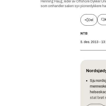
Henning Haug, leder av Offshore Dykker Un
som omhandler saken syv pionerdykkere har
Del
NTB
5. des. 2013 - 13
Nordsjød
Sju nords
mennesker
helseskad
stat brøt 