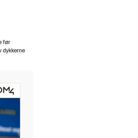
 før
v dykkerne