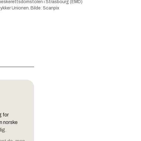
enneskerettsdomstolen i Strasbourg (EMD)
Dykker Unionen.
Bilde:
Scanpix
 for
n norske
lig.