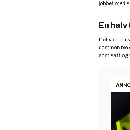
jobbet med s
En halv 
Det var den 
dommen ble of
som satt og
ANN