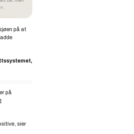
vant de, men
ne.
e til at
e var for
sjøen på at
skadde
for flere
ettssystemet,
staten ikke
 ga dem
er på
g
itive, sier