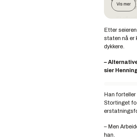
Dykkerne 
Vis mer
Høyestere
Et offentl
Stortinget
Etter seiere
lavt.
staten nå er 
Fire dykke
dykkere.
millioners
hundre pi
– Alternativ
sier Hennin
Dykkerne 
hadde ans
Etter tap
Han forteller
medhold.
Stortinget fo
erstatningsf
– Men Arbeide
han.