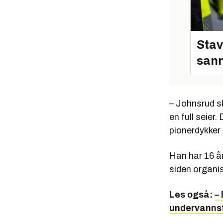
Stav
sann
– Johnsrud sk
en full seier
pionerdykker
Han har 16 år
siden organi
Les også:
–
undervanns