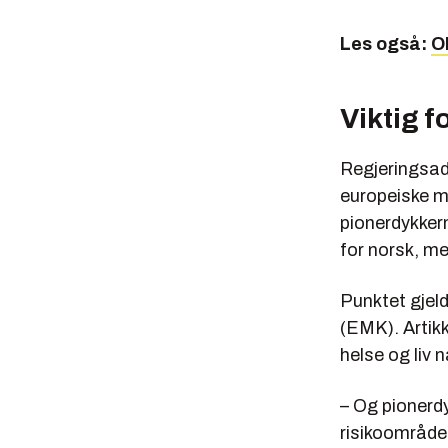
Les også:
O
Viktig f
Regjeringsa
europeiske m
pionerdykkern
for norsk, me
Punktet gjel
(EMK). Artikk
helse og liv 
– Og pionerd
risikoområde 