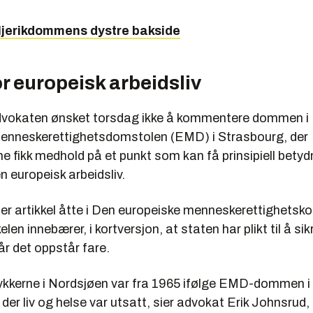
ljerikdommens dystre bakside
or europeisk arbeidsliv
dvokaten ønsket torsdag ikke å kommentere dommen i
enneskerettighetsdomstolen (EMD) i Strasbourg, der
e fikk medhold på et punkt som kan få prinsipiell betyd
n europeisk arbeidsliv.
der artikkel åtte i Den europeiske menneskerettighetsk
elen innebærer, i kortversjon, at staten har plikt til å si
når det oppstår fare.
ykkerne i Nordsjøen var fra 1965 ifølge EMD-dommen i 
der liv og helse var utsatt, sier advokat Erik Johnsrud