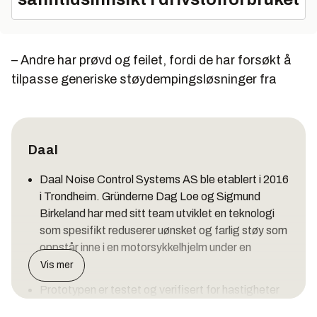
– Andre har prøvd og feilet, fordi de har forsøkt å
tilpasse generiske støydempingsløsninger fra
Daal
Daal Noise Control Systems AS ble etablert i 2016
i Trondheim. Gründerne Dag Loe og Sigmund
Birkeland har med sitt team utviklet en teknologi
som spesifikt reduserer uønsket og farlig støy som
oppstår inne i en motorsykkelhjelm under en
kjøretur.
Vis mer
Prototypen er testet og verifisert for hastigheter
opp til 140 km/t. Produktet forventes å være