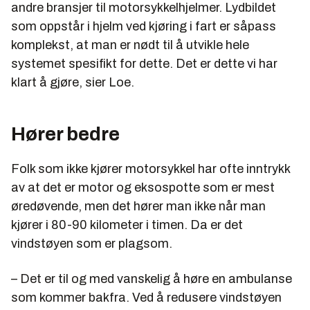
andre bransjer til motorsykkelhjelmer. Lydbildet
tilgjengelig i markedet i 2021. På
verdensmarkedet er det ca. 200 millioner
som oppstår i hjelm ved kjøring i fart er såpass
motorsyklister og årlig selges 100 millioner hjelmer
komplekst, at man er nødt til å utvikle hele
fra ca. 10 globale produsenter av hjelmer med
systemet spesifikt for dette. Det er dette vi har
integrert teknologi for kommunikasjon, musikk,
klart å gjøre, sier Loe.
kamera og heads-up GPS.
Har i dag seks fulltidsansatte og 12 på deltid.
Hører bedre
Selskapet fikk nylig inn 4,2 millioner i en
folkefinansiert emisjon.
Folk som ikke kjører motorsykkel har ofte inntrykk
av at det er motor og eksospotte som er mest
øredøvende, men det hører man ikke når man
kjører i 80-90 kilometer i timen. Da er det
vindstøyen som er plagsom.
– Det er til og med vanskelig å høre en ambulanse
som kommer bakfra. Ved å redusere vindstøyen