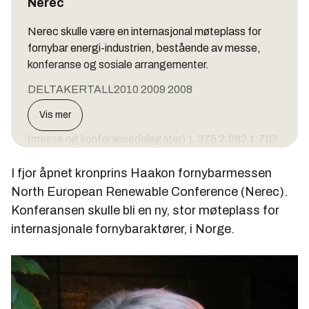
Nerec
Nerec skulle være en internasjonal møteplass for
fornybar energi-industrien, bestående av messe,
konferanse og sosiale arrangementer.
DELTAKERTALL2010 2009 2008
Besøkende
Vis mer
(messe og konferansedelegater) 1.375 2.082 1.703
I fjor åpnet kronprins Haakon fornybarmessen
North European Renewable Conference (Nerec).
Antall utstillere 76 72 40
Konferansen skulle bli en ny, stor møteplass for
internasjonale fornybaraktører, i Norge.
Belagt utstillingsareal (m²) 1.059 1.193 817