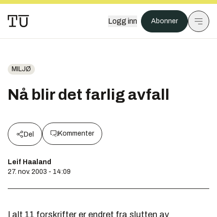
Logg inn
Abonner
MILJØ
Nå blir det farlig avfall
Kommenter
Del
Leif Haaland
27. nov. 2003 - 14:09
I alt 11 forskrifter er endret fra slutten av