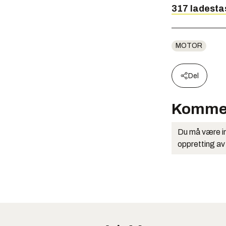
317 ladestas
MOTOR
Del
Komme
Du må være in
oppretting av