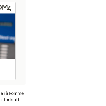
te i å komme i
er fortsatt