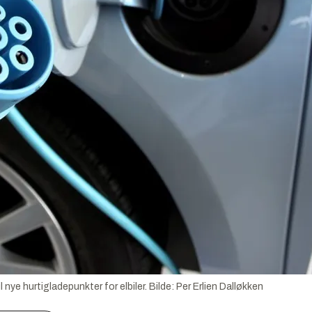
l nye hurtigladepunkter for elbiler.
Bilde:
Per Erlien Dalløkken