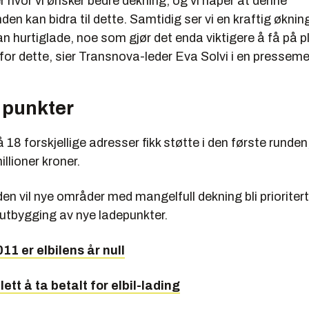
 hvor vi ønsker bedre dekning, og vi håper at denne
den kan bidra til dette. Samtidig ser vi en kraftig økning
an hurtiglade, noe som gjør det enda viktigere å få på p
 for dette, sier Transnova-leder Eva Solvi i en presseme
 punkter
 18 forskjellige adresser fikk støtte i den første runden
illioner kroner.
den vil nye områder med mangelfull dekning bli prioriter
e utbygging av nye ladepunkter.
11 er elbilens år null
 lett å ta betalt for elbil-lading