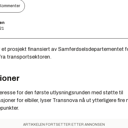
Kommenter
sen
:21
 et prosjekt finansiert av Samferdselsdepartementet f
fra transportsektoren.
lioner
teresse for den første utlysningsrunden med støtte til
joner for elbiler, lyser Transnova nå ut ytterligere fire 
epunkter.
ARTIKKELEN FORTSETTER ETTER ANNONSEN