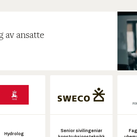
g av ansatte
Senior sivilingeniør
Fag
Hydrolog
konstruksjonsteknikk
ubem