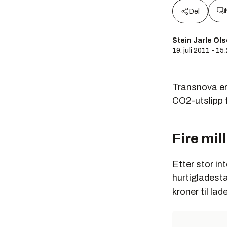
Del
Stein Jarle Ol
19. juli 2011 - 15
Transnova er
CO2-utslipp 
Fire mil
Etter stor in
hurtigladestas
kroner til lad