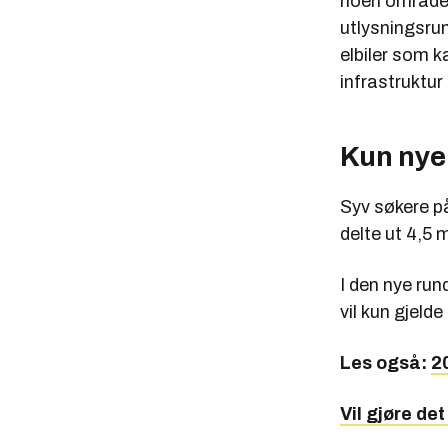
noen områder
utlysningsrun
elbiler som k
infrastruktur
Kun nye
Syv søkere på
delte ut 4,5 m
I den nye run
vil kun gjeld
Les også:
20
Vil gjøre det