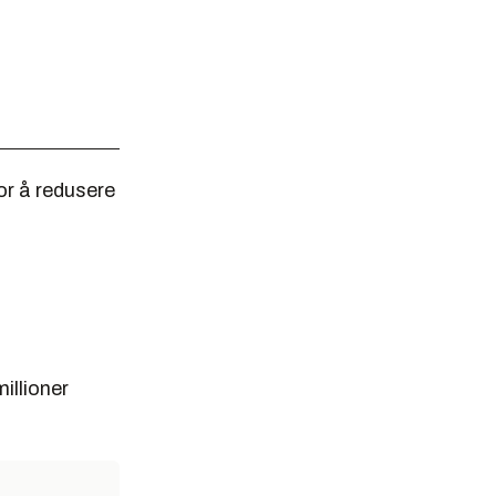
or å redusere
millioner