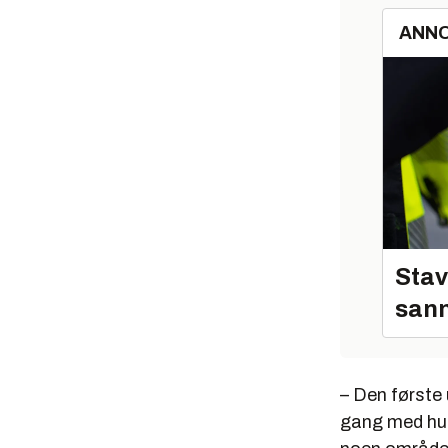
ANN
Stav
sann
– Den første 
gang med hurt