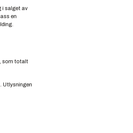
 i salget av
lass en
lding.
, som totalt
t. Utlysningen