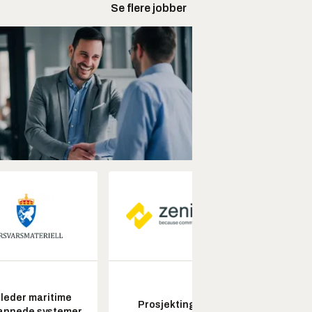
Se flere jobber
leder maritime
Prosjektingeniør
Seksjon
annede systemer