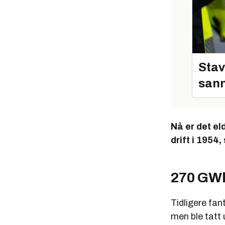
Diamete
Vekt
rot
Vekt sta
Stav
sann
Nå er det el
drift i 1954
270 GW
Tidligere fan
men ble tatt 