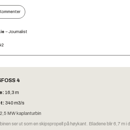
Kommenter
ie
– Journalist
:42
FOSS 4
e:
16,3 m
et:
340 m3/s
2,5 MW kaplanturbin
binen ser ut som en skipspropell på høykant. Bladene blir 6,7 m i 