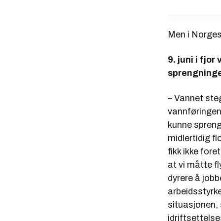
Men i Norges
9. juni i fjo
sprengninge
– Vannet steg
vannføringen 
kunne sprenge
midlertidig f
fikk ikke for
at vi måtte f
dyrere å job
arbeidsstyrke
situasjonen, 
idriftsettels