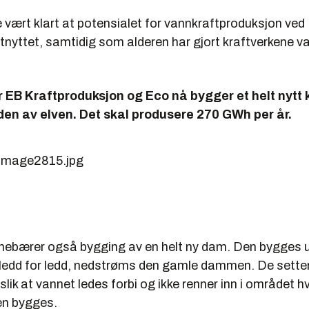
e vært klart at potensialet for vannkraftproduksjon ve
 utnyttet, samtidig som alderen har gjort kraftverkene v
r EB Kraftproduksjon og Eco nå bygger et helt nytt 
den av elven. Det skal produsere 270 GWh per år.
nnebærer også bygging av en helt ny dam. Den bygges 
 ledd for ledd, nedstrøms den gamle dammen. De sette
lik at vannet ledes forbi og ikke renner inn i området h
n bygges.