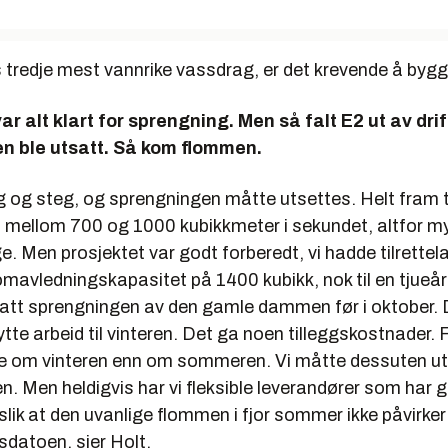
 tredje mest vannrike vassdrag, er det krevende å byg
r var alt klart for sprengning. Men så falt E2 ut av drif
n ble utsatt. Så kom flommen.
 og steg, og sprengningen måtte utsettes. Helt fram t
mellom 700 og 1000 kubikkmeter i sekundet, altfor mye 
. Men prosjektet var godt forberedt, vi hadde tilrettela
lomavledningskapasitet på 1400 kubikk, nok til en tjueå
etatt sprengningen av den gamle dammen før i oktober. D
lytte arbeid til vinteren. Det ga noen tilleggskostnader. 
be om vinteren enn om sommeren. Vi måtte dessuten ut
n. Men heldigvis har vi fleksible leverandører som har g
slik at den uvanlige flommen i fjor sommer ikke påvirker
esdatoen, sier Holt.