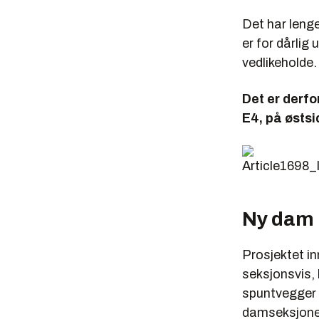
Det har leng
er for dårlig
vedlikeholde.
Det er derfo
E4, på østsi
Ny dam
Prosjektet i
seksjonsvis,
spuntvegger s
damseksjone