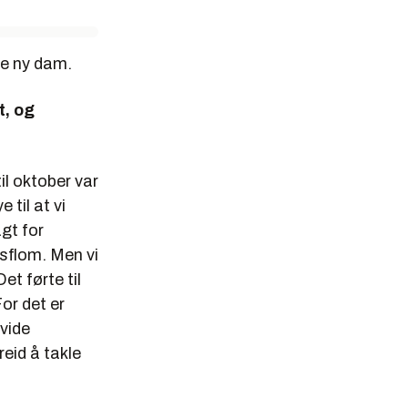
ge ny dam.
t, og
il oktober var
til at vi
gt for
rsflom. Men vi
et førte til
For det er
vide
reid å takle