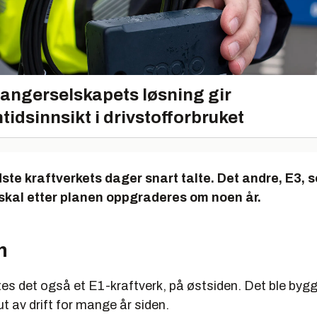
r
rotor:
7,4 m
or
m/aksel:
280 t
tor:
120 t
angerselskapets løsning gir
tidsinnsikt i drivstofforbruket
dste kraftverkets dager snart talte. Det andre, E3, s
, skal etter planen oppgraderes om noen år.
h
tes det også et E1-kraftverk, på østsiden. Det ble bygg
ut av drift for mange år siden.