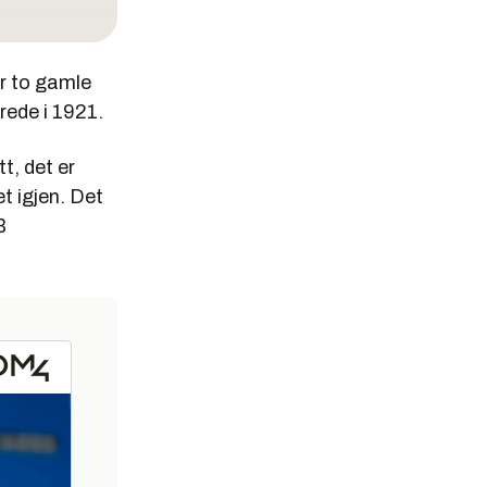
r to gamle
rede i 1921.
/år.
tt, det er
et igjen. Det
B