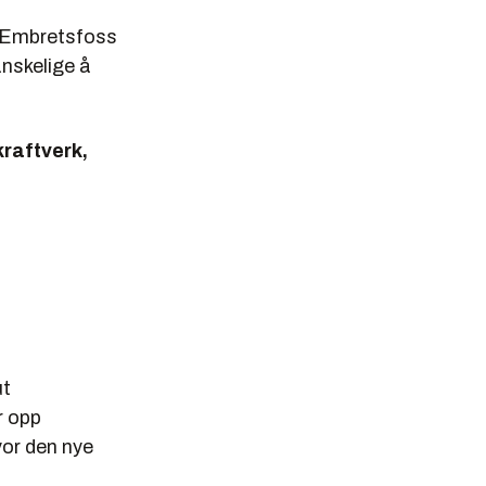
d Embretsfoss
anskelige å
kraftverk,
ut
r opp
vor den nye