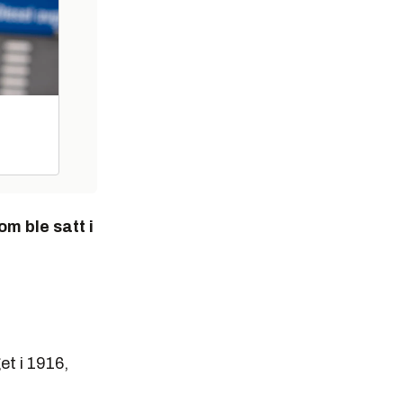
om ble satt i
et i 1916,