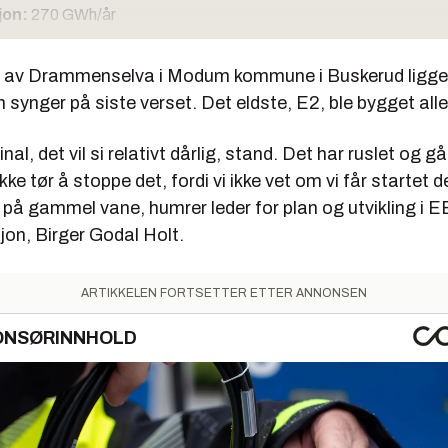
jon:
270 GWh/år
:
730 millioner kroner
n av Drammenselva i Modum kommune i Buskerud ligge
telse:
2013. Eies 50% hver av Eco og EB Kraftproduksjon
 synger på siste verset. Det eldste, E2, ble bygget alle
 produksjon ved Embretsfoss-kraftverkene:
325 til 335 GWh
ginal, det vil si relativt dårlig, stand. Det har ruslet og gå
y:
110-120 GWh/år
kke tør å stoppe det, fordi vi ikke vet om vi får startet d
ALL FOR UTBYGGINGEN
på gammel vane, humrer leder for plan og utvikling i E
jon, Birger Godal Holt.
40 000 m3
ng:
35 000 m2
ARTIKKELEN FORTSETTER ETTER ANNONSEN
ingsmasser:
160 000 m3
ONSØRINNHOLD
ser:
20 000 m3
g:
1200 t
ehjul med aksel:
130 t