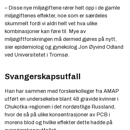
– Disse nye miljøgiftene rører helt opp i de gamle
Betong og belysning
miljøgiftenes effekter, noe som er særdeles
Den største andelen er det ulike betongtilsatser som
skummelt fordi vi aldri helt vet hva ulike
står for (31 %), sammen med
kombinasjoner kan føre til. Mye av
belysningskondensatorer (27 %) og fugemasse (18
miljøgiftforskningen må dermed gjøres på nytt,
%).
sier epidemiolog og gynekolog Jon Øyvind Odland
En stor del av PCB-arbeidet går på mer forsvarlig
ved Universitetet i Tromsø.
håndtering av PCB-holdig avfall. I 1995 ble nesten
halvparten av alt slikt avfall håndtert ”ikke forsvarlig”,
mens andelen i 2005 var under fem prosent.
Svangerskapsutfall
Prioriteres
Han har sammen med forskerkolleger fra AMAP
PCB står på myndighetenes prioritetsliste som
utført en undersøkelse blant 48 gravide kvinner i
omfatter stoffer som skal stanses eller reduseres
Chukotka-regionen i det nordøstlige Russland,
vesentlig innen 2000, 2005 og 2010.
hvor de så på ulike konsentrasjoner av PCB i
Miljøvernmyndighetene har også laget en
morens blod og hvilke effekter dette hadde på
handlingsplan for å redusere nye tilførsler av PCB.