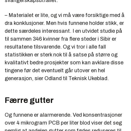
svangerskapsutfallet.
Planen innebærer både utfasing og opprydding av
PCB i produkter, avfall, forurenset grunn og
– Materialet er lite, og vi må være forsiktige med å
sedimenter.
dra konklusjoner. Men hvis funnene holder stikk, er
Internasjonalt er PCB-bruk forbudt gjennom den
dette særdeles interessant. I en utvidet studie på
såkalte Stockholmskonvensjonen, og omfattes
til sammen 346 kvinner fra flere steder i Sibir er
også av Rotterdam-konvensjonen.
resultatene tilsvarende. Og vi tror i alle fall
statistikken er sterk nok til å satse på større og
kvalitativt bedre prosjekter som kan avklare disse
tingene før det eventuelt går utover en hel
generasjon, sier Odland til Teknisk Ukeblad.
Færre gutter
Og funnene er alarmerende. Ved konsentrasjoner
over 4 mikrogram PCB per liter blod viser det seg
nemlig at andelen gutter som fødes reduseres til