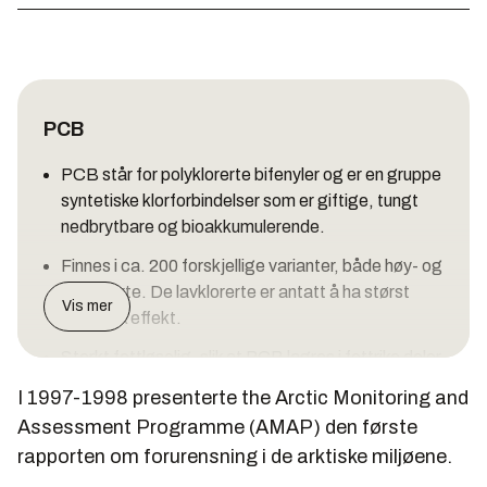
PCB
PCB står for polyklorerte bifenyler og er en gruppe
syntetiske klorforbindelser som er giftige, tungt
nedbrytbare og bioakkumulerende.
Finnes i ca. 200 forskjellige varianter, både høy- og
lavklorerte. De lavklorerte er antatt å ha størst
Vis mer
biologisk effekt.
Sterkt fettløselig, slik at PCB lagres i fettrike deler
i organismer og oppkonsentreres i næringskjeden.
I 1997-1998 presenterte the Arctic Monitoring and
Overføres til neste generasjon via egg, livmor og
Assessment Programme (AMAP) den første
morsmelk.
rapporten om forurensning i de arktiske miljøene.