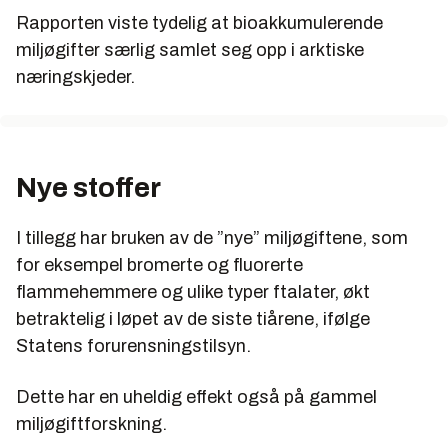
Kan blant annet medføre svekket immunforsvar,
Rapporten viste tydelig at bioakkumulerende
skade på nervesystem, leverkreft og lavere
miljøgifter særlig samlet seg opp i arktiske
forplantningsevne.
næringskjeder.
Har blitt påvist at har negativ innvirkning på
mennesket læringsevne.
Ble forbudt brukt i nye produkter i Norge fra 1980.
Nye stoffer
Mange steder er PCB-nivåene i fisk og skalldyr så
høye at norske myndigheter må gå ut med
kostholdsadvarsler i perioder.
I tillegg har bruken av de ”nye” miljøgiftene, som
for eksempel bromerte og fluorerte
Kilde: SFT
flammehemmere og ulike typer ftalater, økt
PCB i Norge
betraktelig i løpet av de siste tiårene, ifølge
Statens forurensningstilsyn.
Ifølge SFTs oversikt ”Miljøstatus i Norge” var det i
1980, før det ble innført forbud mot ny bruk, hele
1136 tonn PCB i sirkulasjon i Norge. Ved utgangen
Dette har en uheldig effekt også på gammel
av 2005 er det antatt at det kun gjensto ca. 155
miljøgiftforskning.
tonn.