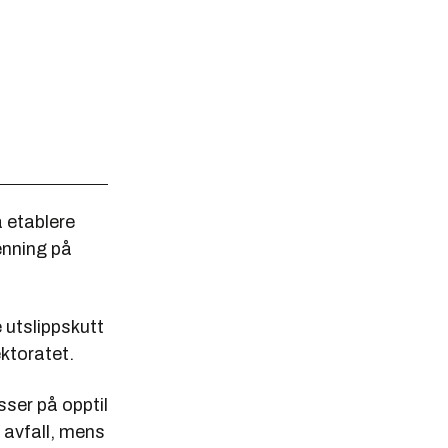
å etablere
enning på
 utslippskutt
ektoratet.
sser på opptil
t avfall, mens