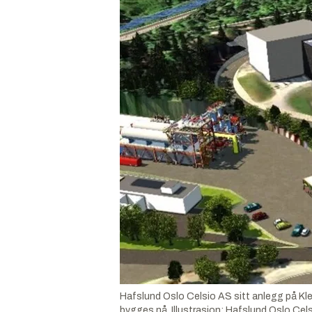
Hafslund Oslo Celsio AS sitt anlegg på Kle
bygges nå.
Illustrasjon:
Hafslund Oslo Cel