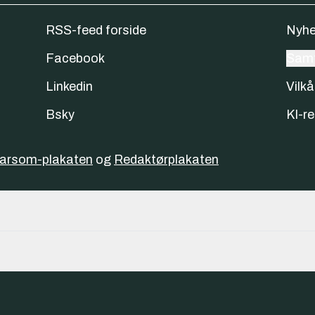
RSS-feed forside
Nyhe
Facebook
Samt
Linkedin
Vilkå
Bsky
KI-re
varsom-plakaten
og
Redaktørplakaten