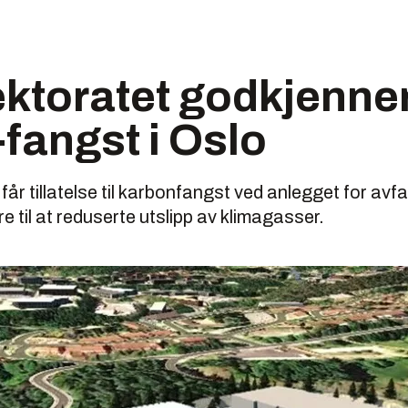
ektoratet godkjenne
fangst i Oslo
år tillatelse til karbonfangst ved anlegget for avf
re til at reduserte utslipp av klimagasser.