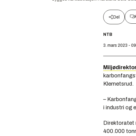
Del
NTB
3. mars 2023 - 0
Miljødirekto
karbonfangs
Klemetsrud.
– Karbonfangs
i industri og
Direktoratet 
400.000 ton