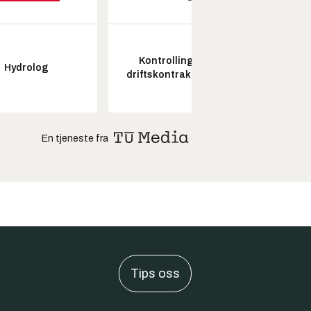
Kontrollingeniør
Hydrolog
Seksjon
driftskontrakt elektro
En tjeneste fra
Tips oss