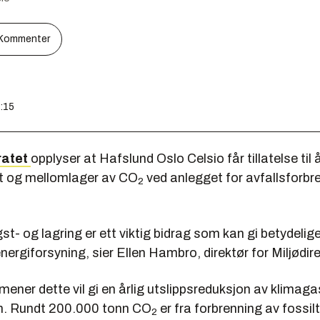
Kommenter
9:15
ratet
opplyser at Hafslund Oslo Celsio får tillatelse til 
t og mellomlager av CO
ved anlegget for avfallsforbr
2
t- og lagring er ett viktig bidrag som kan gi betydelige
 energiforsyning, sier Ellen Hambro, direktør for Miljødir
mener dette vil gi en årlig utslippsreduksjon av klimaga
n. Rundt 200.000 tonn CO
er fra forbrenning av fossil
2