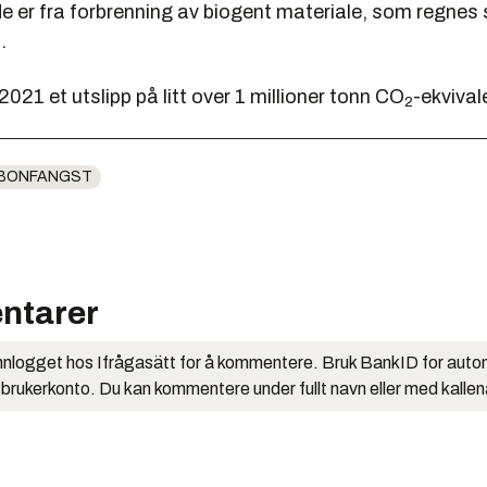
de er fra forbrenning av biogent materiale, som regnes
.
2021 et utslipp på litt over 1 millioner tonn CO
-ekvival
2
BONFANGST
ntarer
nlogget hos Ifrågasätt for å kommentere. Bruk BankID for auto
 brukerkonto. Du kan kommentere under fullt navn eller med kalle