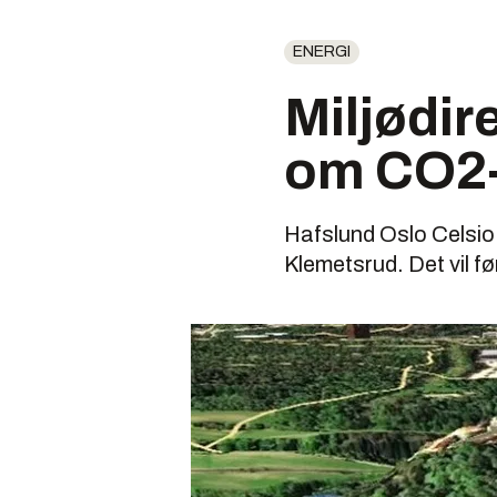
ENERGI
Miljødir
om CO2-
Hafslund Oslo Celsio f
Klemetsrud. Det vil fø