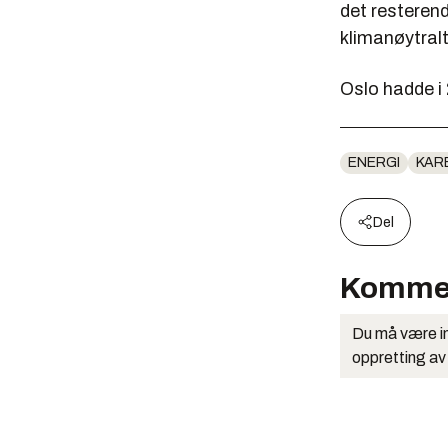
det resteren
klimanøytralt
Oslo hadde i 
ENERGI
KAR
Del
Komme
Du må være in
oppretting av