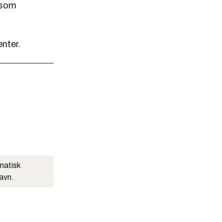
 som
enter.
matisk
navn.