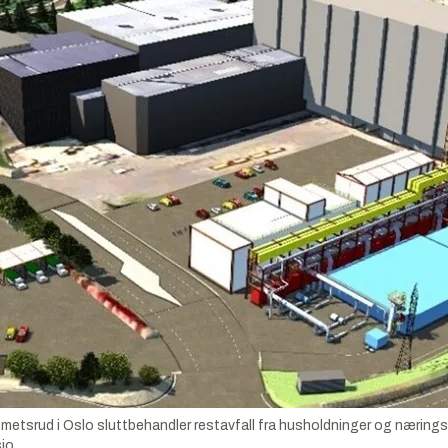
metsrud i Oslo sluttbehandler restavfall fra husholdninger og nærings
sio