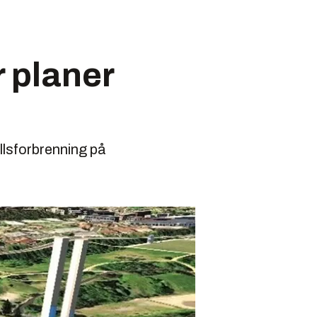
r planer
allsforbrenning på