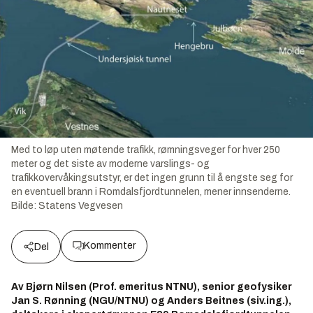
Med to løp uten møtende trafikk, rømningsveger for hver 250
meter og det siste av moderne varslings- og
trafikkovervåkingsutstyr, er det ingen grunn til å engste seg for
en eventuell brann i Romdalsfjordtunnelen, mener innsenderne.
Bilde:
Statens Vegvesen
Kommenter
Del
Av Bjørn Nilsen (Prof. emeritus NTNU), senior geofysiker
Jan S. Rønning (NGU/NTNU) og Anders Beitnes (siv.ing.),