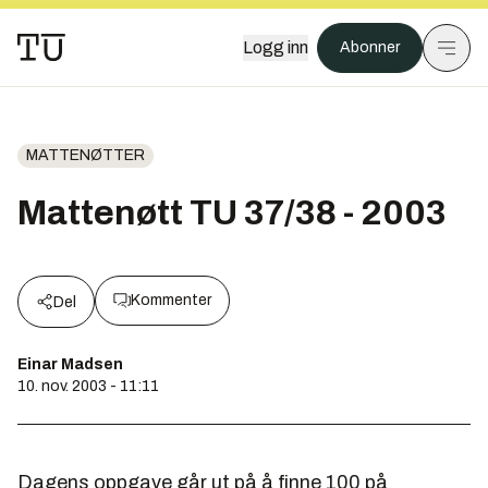
Logg inn
Abonner
MATTENØTTER
Mattenøtt TU 37/38 - 2003
Kommenter
Del
Einar Madsen
10. nov. 2003 - 11:11
Dagens oppgave går ut på å finne 100 på