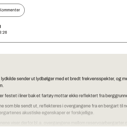
Kommenter
d
3:26
g lydkilde sender ut lydbølger med et bredt frekvensspekter, og m
m.
 festet i liner bak et fartøy mottar ekko reflektert fra berggrunn
e som ble sendt ut, reflekteres i overgangene fra en bergart til 
rgartenes akustiske egenskaper er forskjellige.
nene viser derfor bl.a. overgangene mellom reservoarbergarter 