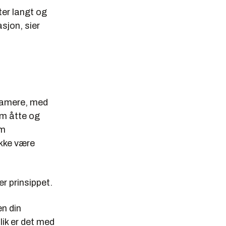
ter langt og
asjon, sier
reamere, med
om åtte og
om
ikke være
r prinsippet.
en din
lik er det med