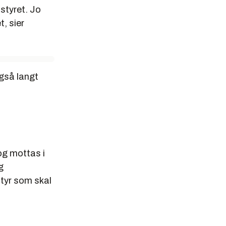
styret. Jo
t, sier
gså langt
og mottas i
g
styr som skal