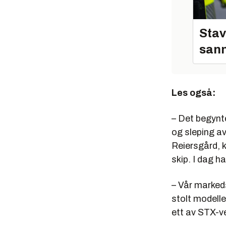
Oppgaver:
bearbeidi
Omsetning
Stav
sann
Driftsresu
Antall an
Antall se
Les også:
Antall da
– Det begynte
Antall kon
og sleping av
Hovedkont
Reiersgård, 
Type oppd
skip. I dag h
Multiklie
– Vår marked
tildelt. D
stolt modell
Eksklusiv
ett av STX-ve
Utføres fo