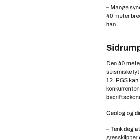
over tid 
– Mange syne
Kilde: PGS
40 meter bred
han.
Sidrum
Den 40 meter 
seismiske ly
12. PGS kan 
konkurrenten
bedriftsøkono
Geolog og dir
– Tenk deg at
gressklipper 