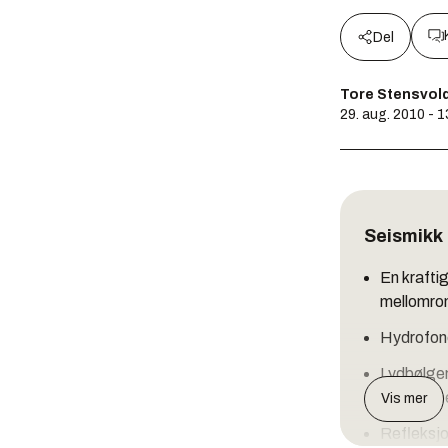
Del
Tore Stensvol
29. aug. 2010 - 1
Seismikk
En krafti
mellomro
Hydrofoner
Lydbølgen
dersom be
Vis mer
Refleksjo