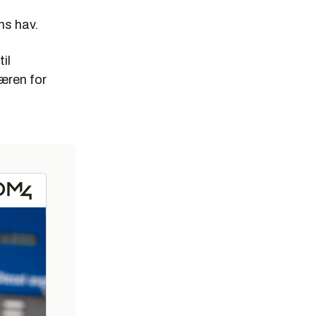
ns hav.
 geografiske
il
æren for
 på 16 store
erne mellom
 og bytter
t.