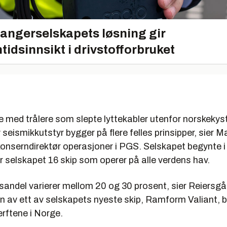
 Seismikk og elektromagnetisk informasjon, datainnsamling og 
ng, reservoaranalyse og -tolkning. Bibliotek med seismiske data.
 2009: 1,3 milliarder US dollar
angerselskapets løsning gir
tidsinnsikt i drivstofforbruket
ltat: 386,9 millioner US dollar
satte: Ca. 2.193
ismikkskip: 16
taprosesseringssentre: 23
 med trålere som slepte lyttekabler utenfor norskekyst
torer: 43 over hele verden, spredt på 25 land.
 seismikkutstyr bygger på flere felles prinsipper, sier 
or: Lysaker ved Oslo
konserndirektør operasjoner i PGS. Selskapet begynte 
rag:
ar selskapet 16 skip som operer på alle verdens hav.
ntseismikk (ca. 30-40 % av omsetning): Seismikk fra blokker som i
sandel varierer mellom 20 og 30 prosent, sier Reiersgå
ata selges til alle som vil kjøpe. Ett sett gis alltid til myndighetene.
en av ett av selskapets nyeste skip, Ramform Valiant, 
 seismikk (ca. 60-70 % av omsetning): Bestilt av kunde, som eie
rftene i Norge.
r at oljeselskap skal få sikrere og bedre data for felt samt for å f