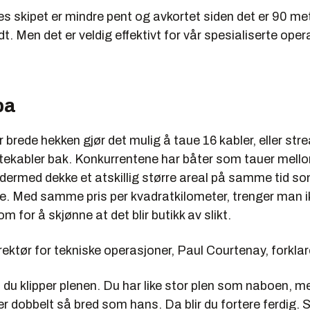
etter produksjon (4D)
s skipet er mindre pent og avkortet siden det er 90 me
t. Men det er veldig effektivt for vår spesialiserte oper
pa
brede hekken gjør det mulig å taue 16 kabler, eller st
ttekabler bak. Konkurrentene har båter som tauer mell
dermed dekke et atskillig større areal på samme tid s
e. Med samme pris per kvadratkilometer, trenger man 
m for å skjønne at det blir butikk av slikt.
ektør for tekniske operasjoner, Paul Courtenay, forklare
 du klipper plenen. Du har like stor plen som naboen, m
er dobbelt så bred som hans. Da blir du fortere ferdig. S