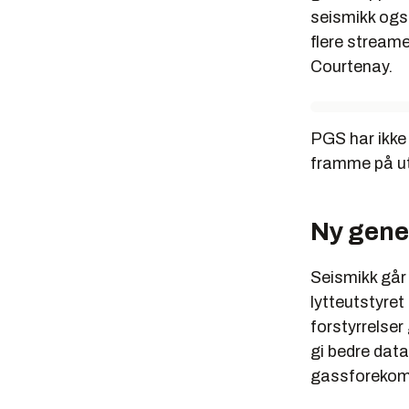
seismikk også
flere streame
Courtenay.
PGS har ikke
framme på utv
Ny gene
Seismikk går 
lytteutstyret
forstyrrelse
gi bedre data
gassforekoms