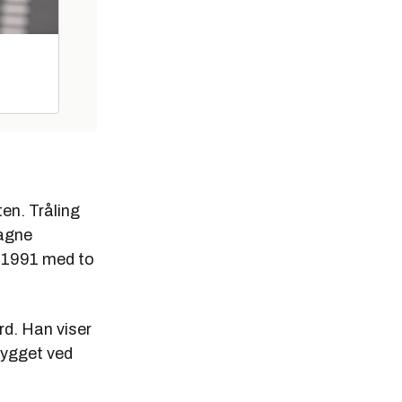
-
en. Tråling
Magne
i 1991 med to
kke er
rd. Han viser
bygget ved
r dataene.
ølge felt