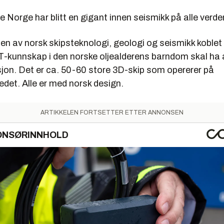
gsbergarter.
le Norge har blitt en gigant innen seismikk på alle verde
binere lydbildene fra et stort antall geofoner som ligger i kjente
 i forhold til hverandre, kan de spesielle lydbaserte kartene,
 av norsk skipsteknologi, geologi og seismikk koblet t
ammene, utarbeides i 3D.
T-kunnskap i den norske oljealderens barndom skal ha 
jon. Det er ca. 50-60 store 3D-skip som opererer på
det. Alle er med norsk design.
troleum Geo-Services AS
ns største seismikkselskaper, startet i 1991. Disponerer en flåte
ARTIKKELEN FORTSETTER ETTER ANNONSEN
, arbeider i alle havområder i hele verden. Hvert skip opererer gj
øgn uten å gå til land. Etterfyller drivstoff og forsyninger til havs
ONSØRINNHOLD
er 5. uke med helikopter. Ett skip kan dekke ca. 120 km2 i døgne
a. 40-70, derav ca. 15 maritimt, resten seismikkrelatert.
ip: Ca. 100 millioner dollar
ismikkutstyr: Ca. 100 dollar
2009: