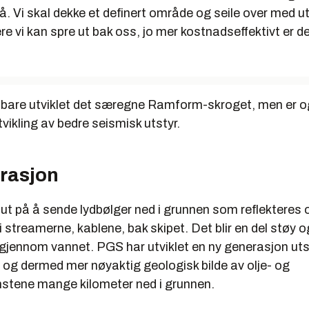
. Vi skal dekke et definert område og seile over med ut
re vi kan spre ut bak oss, jo mer kostnadseffektivt er de
 bare utviklet det særegne Ramform-skroget, men er o
ikling av bedre seismisk utstyr.
rasjon
ut på å sende lydbølger ned i grunnen som reflekteres 
 i streamerne, kablene, bak skipet. Det blir en del støy o
r gjennom vannet. PGS har utviklet en ny generasjon ut
 og dermed mer nøyaktig geologisk bilde av olje- og
tene mange kilometer ned i grunnen.