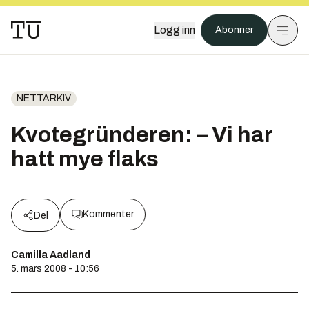
Logg inn
Abonner
NETTARKIV
Kvotegründeren: – Vi har
hatt mye flaks
Kommenter
Del
Camilla Aadland
5. mars 2008 - 10:56