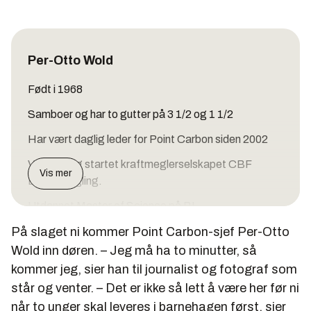
Per-Otto Wold
Født i 1968
Samboer og har to gutter på 3 1/2 og 1 1/2
Har vært daglig leder for Point Carbon siden 2002
Var med og startet kraftmeglerselskapet CBF
Vis mer
Energimegling.
Utdannet Master of Science på BI
På slaget ni kommer Point Carbon-sjef Per-Otto
Kjører Buddy el-bil
Wold inn døren. – Jeg må ha to minutter, så
Point Carbon
kommer jeg, sier han til journalist og fotograf som
* Dannet i 2000 av gründerne Jørund Buen, Kristian
står og venter. – Det er ikke så lett å være her før ni
Tangen og Atle Christiansen, som alle har gått på
når to unger skal leveres i barnehagen først, sier