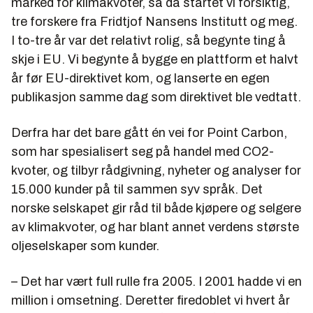
marked for klimakvoter, så da startet vi forsiktig,
tre forskere fra Fridtjof Nansens Institutt og meg.
I to-tre år var det relativt rolig, så begynte ting å
skje i EU. Vi begynte å bygge en plattform et halvt
år før EU-direktivet kom, og lanserte en egen
publikasjon samme dag som direktivet ble vedtatt.
Derfra har det bare gått én vei for Point Carbon,
som har spesialisert seg på handel med CO2-
kvoter, og tilbyr rådgivning, nyheter og analyser for
15.000 kunder på til sammen syv språk. Det
norske selskapet gir råd til både kjøpere og selgere
av klimakvoter, og har blant annet verdens største
oljeselskaper som kunder.
– Det har vært full rulle fra 2005. I 2001 hadde vi en
million i omsetning. Deretter firedoblet vi hvert år