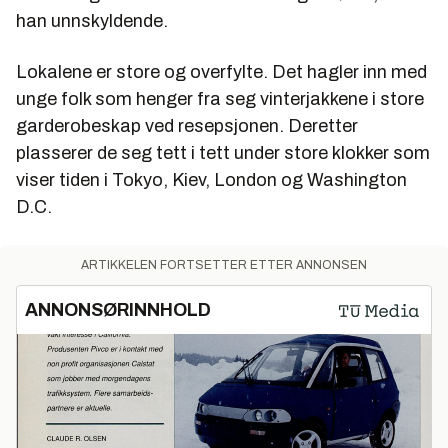
NTNU og jobbet som forskere ved Fridtjof Nansen
han unnskyldende.
Institutt.
Lokalene er store og overfylte. Det hagler inn med
* Er et analyse- og konsulentselskap som har
spesialisert seg på CO2-kvoter. Tilbyr rådgivning,
unge folk som henger fra seg vinterjakkene i store
nyhetstjeneste og analyser til både kjøpere og
garderobeskap ved resepsjonen. Deretter
selgere av kvoter over hele verden
plasserer de seg tett i tett under store klokker som
viser tiden i Tokyo, Kiev, London og Washington
* Har i dag 170 ansatte og en omsetning på 84
millioner (2006)
D.C.
* Har over 15.000 kunder i 150 land
ARTIKKELEN FORTSETTER ETTER ANNONSEN
* Har kontorer i syv land, og gir ut rapporter på syv
språk.
ANNONSØRINNHOLD
* Eies av gründerne, Schibsted, amerikanske Oak
Investment Partners, JP Morgan og japanske
Mizuho Research Institute og JPower