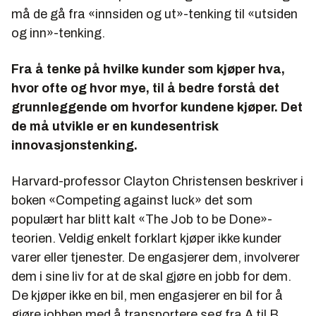
må de gå fra «innsiden og ut»-tenking til «utsiden
og inn»-tenking.
Fra å tenke på hvilke kunder som kjøper hva,
hvor ofte og hvor mye, til å bedre forstå det
grunnleggende om
hvorfor
kundene kjøper. Det
de må utvikle er en kundesentrisk
innovasjonstenking.
Harvard-professor Clayton Christensen beskriver i
boken «Competing against luck» det som
populært har blitt kalt «The Job to be Done»-
teorien. Veldig enkelt forklart kjøper ikke kunder
varer eller tjenester. De engasjerer dem, involverer
dem i sine liv for at de skal gjøre en jobb for dem.
De kjøper ikke en bil, men engasjerer en bil for å
gjøre jobben med å transportere seg fra A til B.