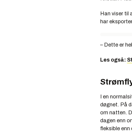
Han viser til
har eksporte
– Dette er he
Les også:
S
Strømfl
I en normalsi
døgnet. På da
om natten. D
dagen enn om 
fleksible enn