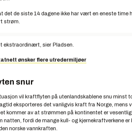
 at det de siste 14 dagene ikke har vært en eneste time
rt strøm.
lt ekstraordinært, sier Pladsen.
tatnett ønsker flere utredermiljøer
yten snur
tuasjon vil kraftflyten på utenlandskablene snu minst t
gtid eksporteres det vanligvis kraft fra Norge, mens v
et kommer av at strømmen på kontinentet er vesentlig
natten, fordi de mange kull- og kjernekraftverkene er
 den norske vannkraften.