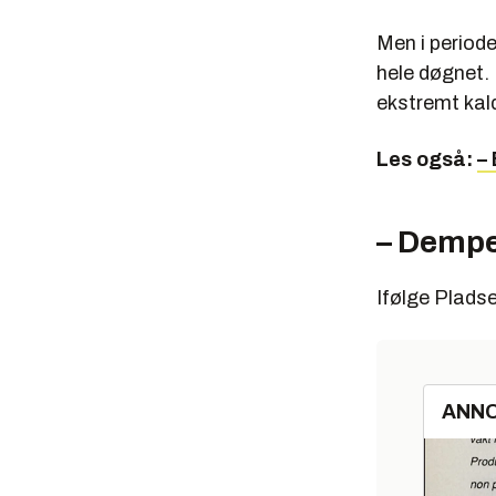
Men i period
hele døgnet. D
ekstremt kald
Les også:
–
– Dempe
Ifølge Plads
ANN