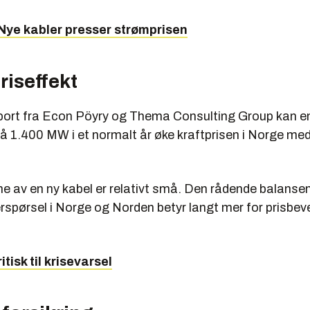
 Nye kabler presser strømprisen
priseffekt
pport fra Econ Pöyry og Thema Consulting Group kan en 
på 1.400 MW i et normalt år øke kraftprisen i Norge me
ene av en ny kabel er relativt små. Den rådende balans
erspørsel i Norge og Norden betyr langt mer for prisbe
itisk til krisevarsel