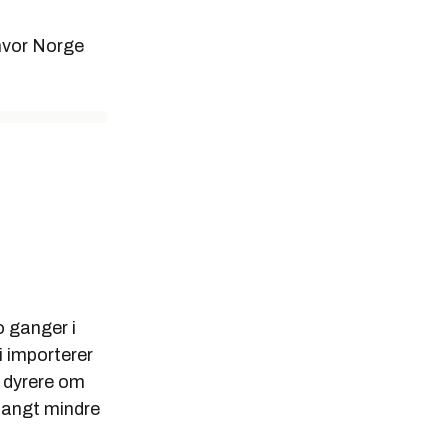
 hvor Norge
o ganger i
i importerer
 dyrere om
 langt mindre