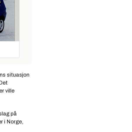
ens situasjon
 Det
 ville
slag på
er i Norge,