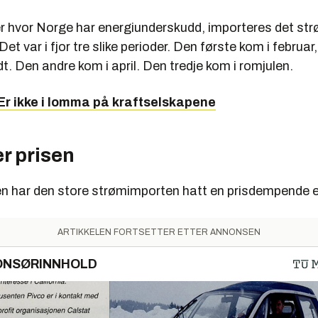
er hvor Norge har energiunderskudd, importeres det s
et var i fjor tre slike perioder. Den første kom i februar
t. Den andre kom i april. Den tredje kom i romjulen.
 Er ikke i lomma på kraftselskapene
r prisen
en har den store strømimporten hatt en prisdempende e
ARTIKKELEN FORTSETTER ETTER ANNONSEN
ONSØRINNHOLD