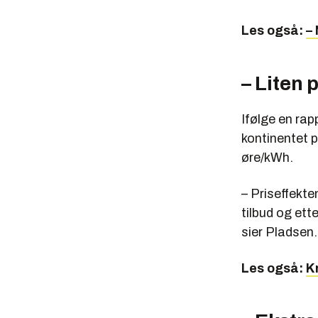
Les også:
–
– Liten 
Ifølge en ra
kontinentet 
øre/kWh.
– Priseffekt
tilbud og ett
sier Pladsen.
Les også:
Kr