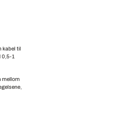
kabel til
d 0,5-1
en mellom
vegelsene,