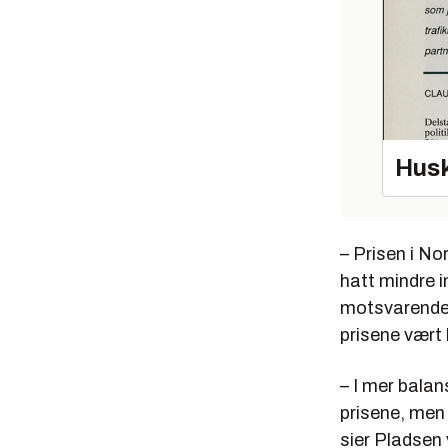
Husk
– Prisen i No
hatt mindre i
motsvarende 
prisene vært 
– I mer balan
prisene, men 
sier Pladsen 