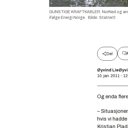
GUNSTIGE KRAFTKABLER: NorNed og andre kraft
ifølge Energi Norge.
Bilde
:
Statnett
Del
Øyvind LieØyvi
10. jan. 2011 - 1
Og enda flere
– Situasjonen
hvis vi hadde
Kristian Plad