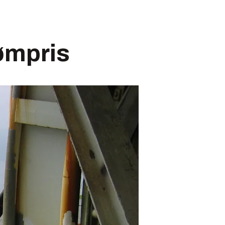
rømpris