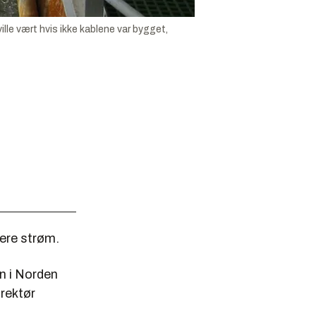
lle vært hvis ikke kablene var bygget,
gere strøm.
on i Norden
irektør