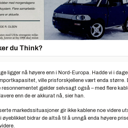
er du Think?
rge ligger nå høyere enn i Nord-Europa. Hadde vi i dag
mportkapasitet, ville prisforskjellene vært enda større.
resonnementet gjelder selvsagt også – med flere kabler
lavere enn de er akkurat nå, sier han.
serte markedssituasjoner gir ikke kablene noe videre ut
i øyeblikket bidrar de altså til å unngå enda høyere pris
videre.