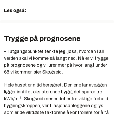
2
*K
Les også:
U-verdi vegger (isolasjon 200 mm +70) 0,15 W/m
2
2
*K 0,18 W/m
*K
2
2
U-verdi tak (400 mm) 0,11 W/m
*K 0.13 W/m
*K
Lufttetthet 1.0 oms ved 50 Pa 1,5 oms ved 50 Pa
Trygge på prognosene
3
3
SFP, specific fan power 1.47 kW/m
/s 2.0 kW/m
/s
– I utgangspunktet tenkte jeg, jøss, hvordan i all
Virkningsgrad varmegjennvinner 87,6 prosent 70
verden skal vi komme så langt ned. Nå er vi trygge
prosent
på prognosene og vi lurer mer på hvor langt under
68 vi kommer. sier Skogseid.
Hele huset er nitid beregnet. Den ene langveggen
ligger inntil et eksisterende bygg, det sparer tre
2
kWh/m
. Skogseid mener det er tre viktige forhold,
bygningskroppen, ventilasjonsanleggene og lys
som er de viktigste faktorene å kontrollere for å få