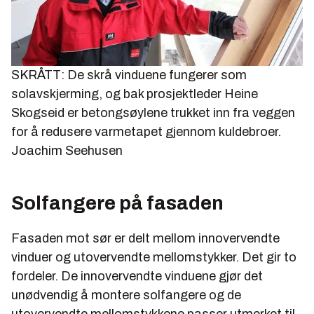
SKRÅTT: De skrå vinduene fungerer som
solavskjerming, og bak prosjektleder Heine
Skogseid er betongsøylene trukket inn fra veggen
for å redusere varmetapet gjennom kuldebroer.
Joachim Seehusen
Solfangere på fasaden
Fasaden mot sør er delt mellom innovervendte
vinduer og utovervendte mellomstykker. Det gir to
fordeler. De innovervendte vinduene gjør det
unødvendig å montere solfangere og de
utovervendte mellomstykkene passer utmerket til