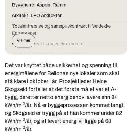
Byggherre: Aspelin Ramm
Arkitekt: LPO Arkitekter
Totalentreprise og samspillskontrakt til Veidekke
Entreprenør
Vis mer
Pris: 62 millioner kroner eks. moms
Byggetid september 09 til oktober 10
Det var knyttet både usikkerhet og spenning til
Fire kontoretasjer og halvannet etasje til forretninger
energimålene for Bellonas nye lokaler som skal
2
2
660 m
grunnflate, totalt 3300 m
stå klare i oktober i år. Prosjektleder Heine
Varme leveres delvis fra brønner som også leverer til
Skogseid forteller at det første målet var et A-
flere bygg på tomten og delvis som fjernvarme.
bygg, deretter netto energibehov lavere enn 84
2
Innsparingene
kWh/m
/år. Nå er byggeprosessen kommet langt
og Skogseid er trygg på at han kommer under 82
Bellonabygget TEK07
2
kWh/m
/år, og at levert energi vil ligge på 68
2
U-verdi vinduer, vektet snitt 0,8 W/m
*K 1.2 W/m
2
kWh/m
/år.