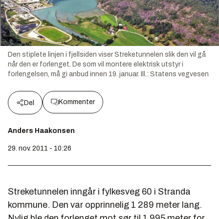
Den stiplete linjen i fjellsiden viser Streketunnelen slik den vil gå
når den er forlenget. De som vil montere elektrisk utstyr i
forlengelsen, må gi anbud innen 19. januar. Ill.: Statens vegvesen
Kommenter
Del
Anders Haakonsen
29. nov. 2011 - 10:26
Streketunnelen inngår i fylkesveg 60 i Stranda
kommune. Den var opprinnelig 1 289 meter lang.
Nylig ble den forlenget mot sør til 1 995 meter for