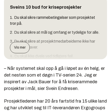
Sveins 10 bud for kriseprosjekter
1. Du skal sikre rammebetingelser som prosjektet
tror på.
2. Du skal sikre at mål og omfang er tydelige for alle.
3. Du skal sikre at prosjektmedarbeiderne ikke har
andre oppgaver.
Vis mer
4. Du skal ikke dvele ved tidligere feil.
5. Du skal skape en krisestemning (sence of
– Når systemet skal opp å gå i løpet av én helg, er
urgency). Vær utålmodig og ha hastverk.
det nesten som et døgn i TV-serien 24. Jeg er
6. Du skal ta beslutninger raskt. Risikostyring blir for
inspirert av Jack Bauer for å få kriserammede
mye papir og for lite handling.
prosjekter i mål, sier Svein Endresen.
7. Du skal stille krav til de rundt deg og kreve at
Prosjektlederen har 20 års fartstid fra 15 ulike land
løftene holder. Ta bort de som ikke leverer eller ikke
jobber bra sammen.
og har utviklet seg til IT-leverandøren Ergogroups