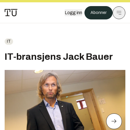
Logg inn
Abonner
IT
IT-bransjens Jack Bauer