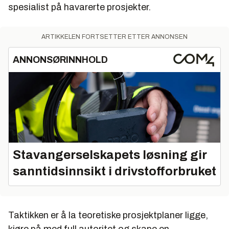
spesialist på havarerte prosjekter.
8. Du skal forenkle og være tydelig.
9. Du skal aldri, aldri, aldri gi opp.
ARTIKKELEN FORTSETTER ETTER ANNONSEN
10. Du skal skape mye positiv energi, ikke bryte ned
selvtilliten selv om det er krisestemning. Når
ANNONSØRINNHOLD
prosjektmedarbeiderne ikke tror på egne planer, blir
det selvoppfyllende.
Stavangerselskapets løsning gir
sanntidsinnsikt i drivstofforbruket
Taktikken er å la teoretiske prosjektplaner ligge,