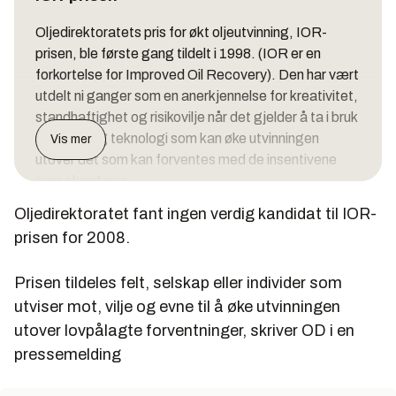
Oljedirektoratets pris for økt oljeutvinning, IOR-
prisen, ble første gang tildelt i 1998. (IOR er en
forkortelse for Improved Oil Recovery). Den har vært
utdelt ni ganger som en anerkjennelse for kreativitet,
standhaftighet og risikovilje når det gjelder å ta i bruk
metoder og teknologi som kan øke utvinningen
Vis mer
utover det som kan forventes med de insentivene
som eksisterer.
Oljedirektoratet fant ingen verdig kandidat til IOR-
prisen for 2008.
Tidligere prisvinnere:
Prisen tildeles felt, selskap eller individer som
utviser mot, vilje og evne til å øke utvinningen
utover lovpålagte forventninger, skriver OD i en
1998: Norsk Hydro. Troll oljefelt
pressemelding
1999: Saga Petroleum. Skum/såpe brukt på
Snorre