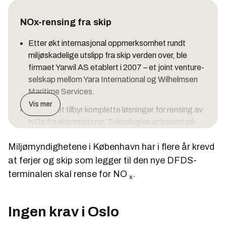
NOx-rensing fra skip
Etter økt internasjonal oppmerksomhet rundt
miljøskadelige utslipp fra skip verden over, ble
firmaet Yarwil AS etablert i 2007 – et joint venture-
selskap mellom Yara International og Wilhelmsen
Maritime Services.
Vis mer
Selskapet tilbyr komplette løsninger for rensing av
NOx fra skipsmotorer. Teknologien er basert på
Selektiv Katalytisk Reduksjon (SCR) med bruk av
Miljømyndighetene i København har i flere år krevd
Urea, og fjerner opptil 90 prosent av NOx-
utslippene.
at ferjer og skip som legger til den nye DFDS-
terminalen skal rense for NO
.
De nye IMO-reglene (MEPC-58) krever en
x
reduksjon av NOx-utslipp fra skip på 20 prosent i
2011 og 80 prosent i 2016. Den eneste kjente
Ingen krav i Oslo
teknologi for å oppnå 80 prosent reduksjon av
NOx-utslippene er å benytte SCR-teknologi.