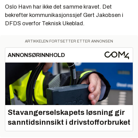
Oslo Havn har ikke det samme kravet. Det
Reduserte NOx-utslipp er hovedmålet med
bekrefter kommunikasjonssjef Gert Jakobsen i
Miljøavtalen om NOx og Næringslivets NOx-fond.
DFDS overfor Teknisk Ukeblad.
Fondet er et spleiselag der bedriftene som er med
kan søke om støtte til utslippsreduserende tiltak.
ARTIKKELEN FORTSETTER ETTER ANNONSEN
Betaling til fondet erstatter statlig NOx-avgift for
de tilsluttede bedriftene. NOx-fondet er stiftet av
ANNONSØRINNHOLD
14 samarbeidende næringsorganisasjoner.
Kilder: Bellona, Yara, NHO.
Stavangerselskapets løsning gir
sanntidsinnsikt i drivstofforbruket