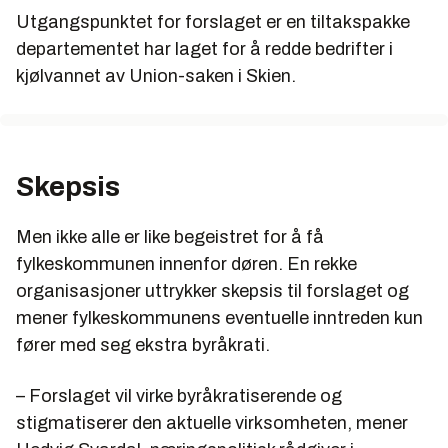
Utgangspunktet for forslaget er en tiltakspakke
* Da Union i Skien ble nedlagt i 2005, gikk regjeringen
departementet har laget for å redde bedrifter i
inn med 25 millioner i et forsøk på å skape nye
kjølvannet av Union-saken i Skien.
arbeidsplasser og næringsvirksomhet på samme
område.
* Regjeringen trekker også frem utfasingen av
Hydros anlegg på Årdal som et eksempel på hvor
Skepsis
viktig det er å innføre meldeplikt for selskaper til
offentlige myndigheter
Men ikke alle er like begeistret for å få
fylkeskommunen innenfor døren. En rekke
organisasjoner uttrykker skepsis til forslaget og
mener fylkeskommunens eventuelle inntreden kun
fører med seg ekstra byråkrati.
– Forslaget vil virke byråkratiserende og
stigmatiserer den aktuelle virksomheten, mener