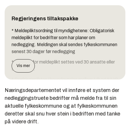
Regjeringens tiltakspakke
* Meldepliktsordning til myndighetene: Obligatorisk
meldeplikt for bedrifter som har planer om
nedlegging. Meldingen skal sendes fylkeskommunen
senest 30 dager før nedlegging
* Grensen for meldeplikt settes ved 30 ansatte eller
Vis mer
50 ansatte.
* Drøftingsplikten i hovedavtalen mellom LO og NHO
lovfestes
Næringsdepartementet vil innføre et system der
* Forslag om ny bestemmelse i arbeidsmiljøloven
nedleggingstruete bedrifter må melde fra til sin
som gir bedriftseierne plikt til å drøfte med de
aktuelle fylkeskommune og at fylkeskommunen
ansatte mulig overtakelse av virksomhet som står i
deretter skal snu hver stein i bedriften med tanke
fare for nedleggelse
på videre drift.
Dette er saken